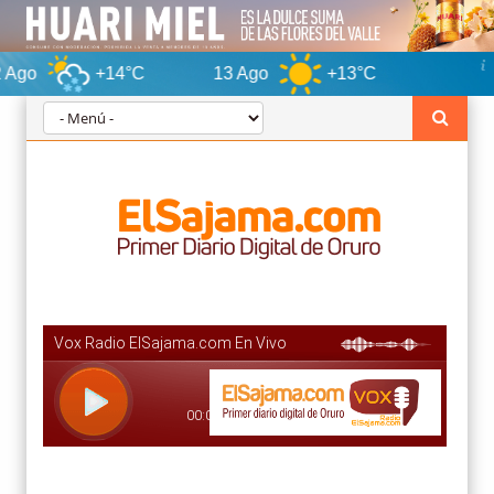
+14°C
13 Ago
+13°C
Oruro