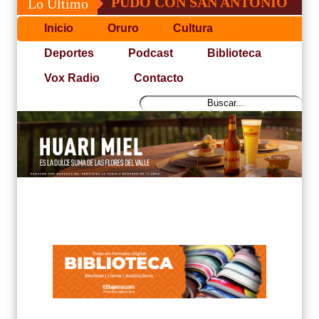
 JOSÉ, NO PUDO CON SAN ANTONIO
COP
Lo Último
Inicio
Oruro
Cultura
Deportes
Podcast
Biblioteca
Vox Radio
Contacto