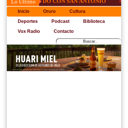
SÉ, NO PUDO CON SAN ANTONIO
COPA 
Lo Último
Inicio
Oruro
Cultura
Deportes
Podcast
Biblioteca
Vox Radio
Contacto