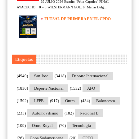
29 JULIO 2026 Estadio “Félix Capriles” FINAL
AYACUCHO 0 – 5 WILSTERMANN GOL: 6´ Matias Delg...
FUTSAL DE PRIMERA EN EL CPDO
Etiquetas
(4949)
San Jose
(3418)
Deporte Internacional
(1830)
Deporte Nacional
(1532)
AFO
(1502)
LFPB
(917)
Oruro
(434)
Baloncesto
(235)
Automovilismo
(182)
Nacional B
(109)
Oruro Royal
(70)
Tecnologia
(26)
Copa Sudamericana
(20)
CPDO