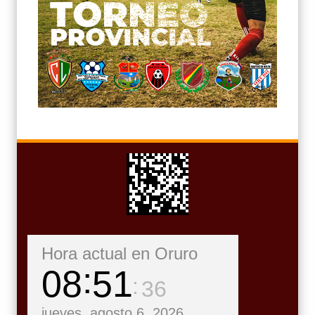
Hora actual en Oruro
08
51
37
jueves, agosto 6, 2026