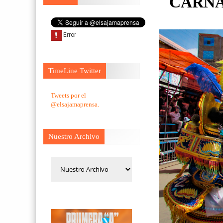
CARNAV
TimeLine Twitter
Tweets por el
@elsajamaprensa.
Nuestro Archivo