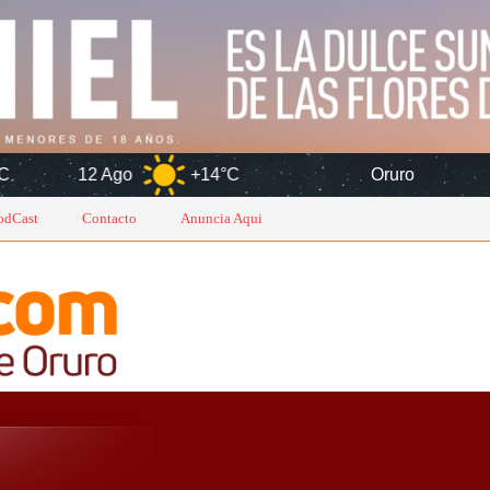
+14°C
Oruro
6 Ago
odCast
Contacto
Anuncia Aqui