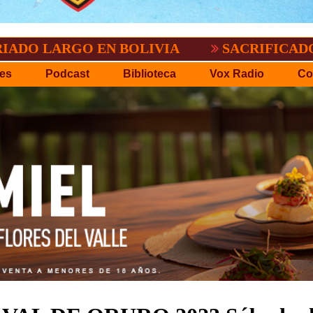
 EN BOLIVIA
SACRIFICADO TRIUNFO D
es
Podcast
Biblioteca
Vox Radio
Co