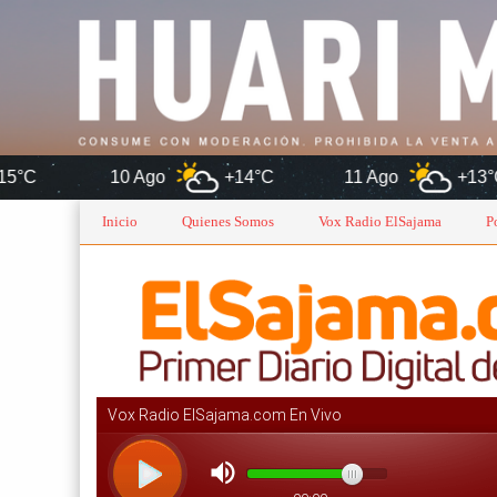
o
+14°C
11 Ago
+13°C
12 Ago
Inicio
Quienes Somos
Vox Radio ElSajama
P