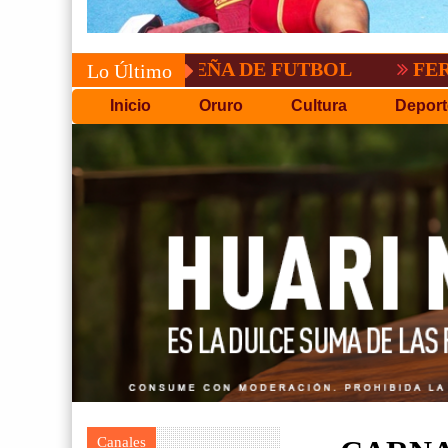
PA PACEÑA DE FUTBOL
FERIADO LARGO
Lo Último
Inicio
Oruro
Cultura
Deport
Canales