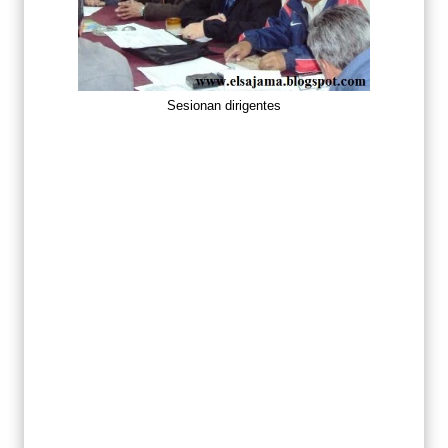
Sesionan dirigentes
-
Oruro, oct. 29 PPA.- El ejecutivo del
Servicio Departamental del Deporte
(SEDEDE) Ing. Cristian Nava, aseguró la
construcción de dos canchas de fútbol
con césped sintético en la gestión 2011
en predios del complejo deportivo de la
zona norte.