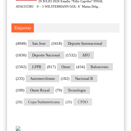
29 JULIO 2026 Estadio “Félix Capriles” FINAL
AYACUCHO 0 – 5 WILSTERMANN GOL: 6´ Matias Delg...
Etiquetas
(4949)
San Jose
(3418)
Deporte Internacional
(1830)
Deporte Nacional
(1532)
AFO
(1502)
LFPB
(917)
Oruro
(434)
Baloncesto
(235)
Automovilismo
(182)
Nacional B
(109)
Oruro Royal
(70)
Tecnologia
(26)
Copa Sudamericana
(20)
CPDO