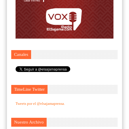
Canales
TimeLine Twitter
Tweets por el @elsajamaprensa.
Nuestro Archivo