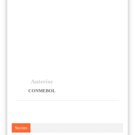
que sólo existen tres pares en los talleres
del mecánico que construyó,
desconociéndose el paradero de los
restantes.
Pidieron que se realice una investigación
para recuperar los que faltan.
Anterior
CONMEBOL
Stories