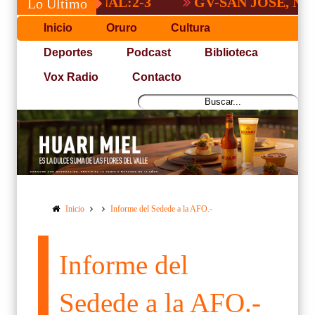
 NACIONAL:2-3
GV-SAN JOSÉ, NO PUDO
Lo Último
Inicio
Oruro
Cultura
Deportes
Podcast
Biblioteca
Vox Radio
Contacto
Inicio
Informe del Sedede a la AFO.-
Informe del
Sedede a la AFO.-