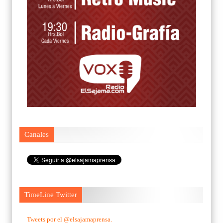
Canales
TimeLine Twitter
Tweets por el @elsajamaprensa.