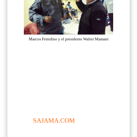
Marcos Ferrufino y el presidente Walter Mamani
-
*Continuará como entrenador
hasta el final de la gestión de
Walter Mamani, en el marco del
proyecto San José campeón.
EL
SAJAMA.COM
(Dic. 15).- El
entrenador de San José, Marcos