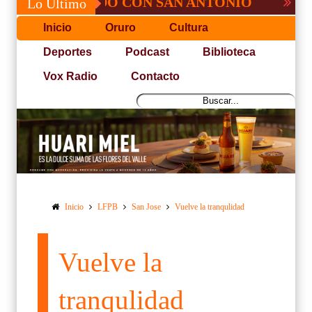
 NO PUDO CON SAN ANTONIO
COPA PAC
Lo Último
Inicio
Oruro
Cultura
Deportes
Podcast
Biblioteca
Vox Radio
Contacto
Inicio
LFPB
San Jose
Vuelve la tranqulidad
Vuelve la
tranqulidad