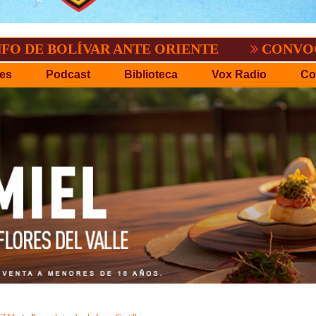
OLÍVAR ANTE ORIENTE
CONVOCATORIA D
es
Podcast
Biblioteca
Vox Radio
Co