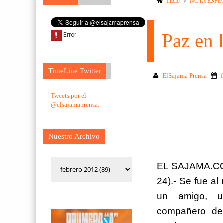
Inicio
NOTA ESPE
Paz en 
TimeLine Twitter
ElSajama Prensa
Tweets por el
@elsajamaprensa.
Nuestro Archivo
EL SAJAMA.CO
24).- Se fue al 
un amigo, 
compañero de 