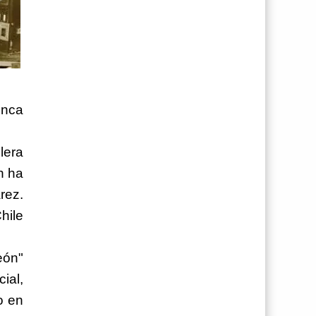
unca
lera
n ha
rez.
hile
eón"
ial,
o en