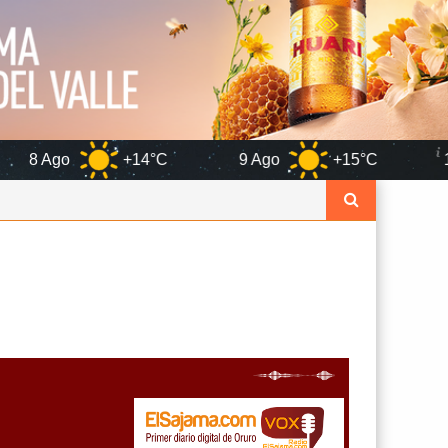
+14°C
9 Ago
+15°C
10 Ago