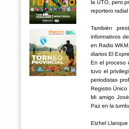
la UTO, pero pr
reportero radia
También prest
informativos d
en Radio WKM. 
diarios El Expr
En el proceso d
tuvo el privile
periodistas pro
Registro Único
Mi amigo José 
Paz en la tumba 
Etzhel Llanque 