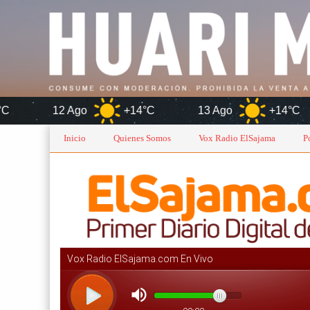
Ago
+14°C
13 Ago
+14°C
Inicio
Quienes Somos
Vox Radio ElSajama
P