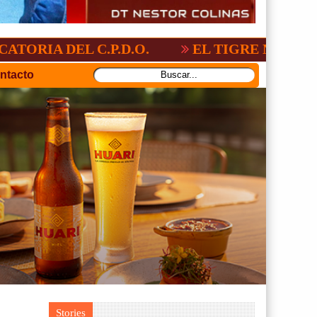
EL C.P.D.O.
EL TIGRE NO PERDONO A N
ntacto
Stories