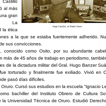
astillo
ió al más
 una gran
a. La
Jorge Castillo, en Radio Oruro
 la ética
ones a la que se estaba fuertemente adherido. N
 de sus convicciones.
o, conocido como Osito, por su abundante cabel
on más de 45 años de trabajo en periodismo, tambié
ores de la dictadura militar del Gral. Hugo Banzer Suá
fue torturado y finalmente fue exiliado. Vivió en C
de pasó días difíciles.
 Oruro. Cursó sus estudios en la escuela "Ignacio L
mo bachiller del Instituto Obrero de Cultura Soc
 la Universidad Técnica de Oruro. Estudió Derech