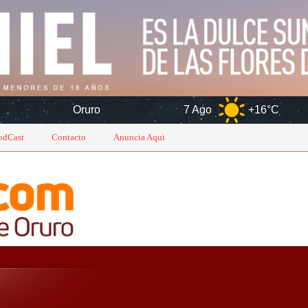
Oruro
7 Ago
+16°C
8 Ago
odCast
Contacto
Anuncia Aqui