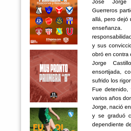
José Jorge C
Guerreros part
allá, pero dejó
enseñanz
responsabilidad
y sus convicci
obró en contra
Jorge Castill
ensortijada, c
sufrido los rig
Fue detenido, 
varios años don
Jorge, nació en
y se graduó co
dependiente de