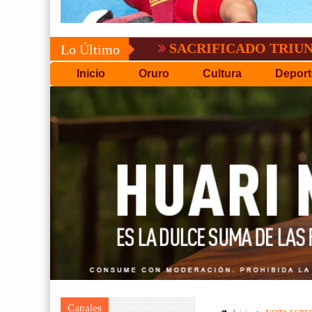
SACRIFICADO TRIUNFO DE B
Lo Último
Inicio
Oruro
Cultura
Deport
Canales