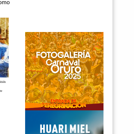
como
mbién
rte