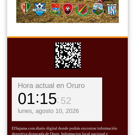
Hora actual en Oruro
01
15
53
lunes, agosto 10, 2026
ElSajama.com diario digital donde podrás encontrar información
deportiva destacada de Oruro, Informacion local nacional e