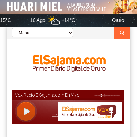
16 Ago
+14°C
Oruro