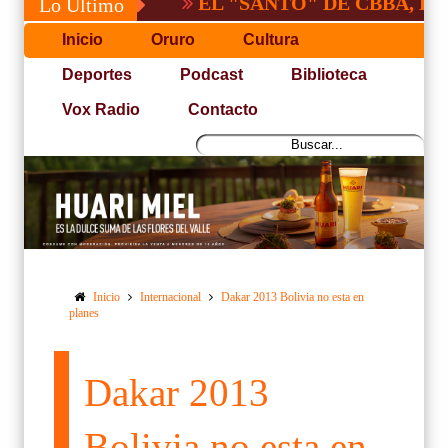
EL "SANTO" DE CBBA, DERROTA
Lo Último
Inicio
Oruro
Cultura
Deportes
Podcast
Biblioteca
Vox Radio
Contacto
Inicio
Internacional
Dakar 2013 Bolivia no esta en
planes
Dakar 2013
Bolivia no esta en