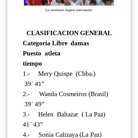
Los estudiantes llegaron masivamente
CLASIFICACION GENERAL
Categoría Libre damas
Puesto atleta
tiempo
1.- Mery Quispe (Cbba.)
39´ 41”
2.- Wanda Cosmeiros (Brasil)
39´ 49”
3.- Helen Baltazar ( La Paz)
41´ 43”
4.- Sonia Calizaya (La Paz)