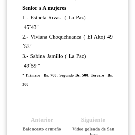
Senior´s A mujeres
1.- Esthela Rivas ( La Paz)
45¨43"
2.- Viviana Choquehuanca ( El Alto) 49
´53"
3.- Sabina Jamillo ( La Paz)
49´59 "
* Primero Bs. 700. Segundo Bs. 500. Tercero Bs.
300
Anterior
Siguiente
Baloncesto orureño
Video goleada de San
Jose