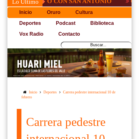
 NO PUDO CON SAN ANTONIO
COPA PAC
Lo Último
Inicio
Oruro
Cultura
Deportes
Podcast
Biblioteca
Vox Radio
Contacto
Inicio
Deportes
Carrera pedestre internacional 10 de
febrero
Carrera pedestre
internacional 10