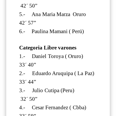
42´ 50”
5.- Ana Maria Marza Oruro
42´ 57”
6.- Paulina Mamani ( Perú)
Categoria Libre varones
1.- Daniel Toroya ( Oruro)
33´ 40”
2.- Eduardo Aruquipa ( La Paz)
33´ 44”
3.- Julio Cutipa (Peru)
32´ 50”
4.- Cesar Fernandez ( Cbba)
33´ 59”