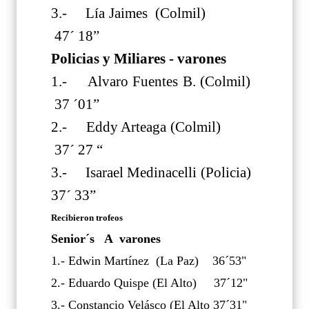
3.- Lía Jaimes (Colmil)
47´ 18”
Policias y Miliares - varones
1.- Alvaro Fuentes B. (Colmil)
37 ´01”
2.- Eddy Arteaga (Colmil)
37´ 27 “
3.- Isarael Medinacelli (Policia)
37´ 33”
Recibieron trofeos
Senior´s A varones
1.- Edwin Martínez (La Paz) 36´53"
2.- Eduardo Quispe (El Alto) 37´12"
3.- Constancio Velásco (El Alto 37´31"