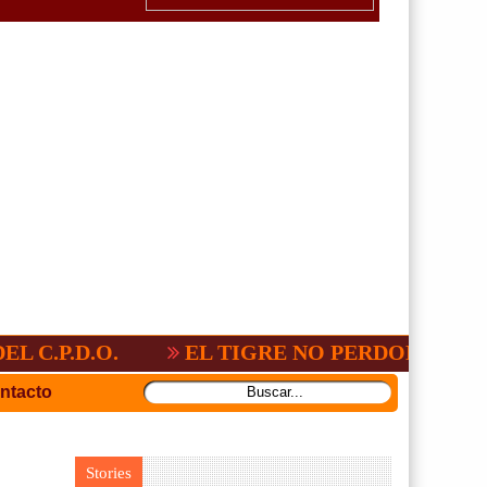
P.D.O.
EL TIGRE NO PERDONO A NACIO
ntacto
Stories