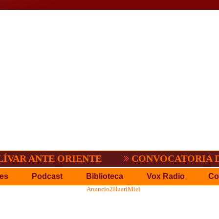
R ANTE ORIENTE
CONVOCATORIA DEL C.
es
Podcast
Biblioteca
Vox Radio
Co