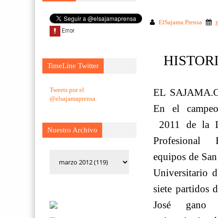
ElSajama Prensa
HISTORI
TimeLine Twitter
Tweets por el
EL SAJAMA.CO
@elsajamaprensa.
En el campeo
2011 de la L
Nuestro Archivo
Profesional 
equipos de San
Universitario 
siete partidos 
José gano c