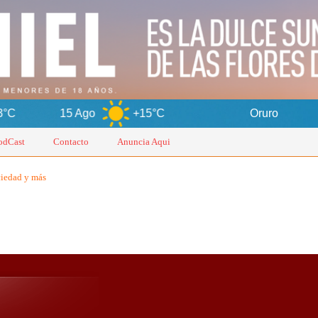
15 Ago
+15°C
Oruro
odCast
Contacto
Anuncia Aqui