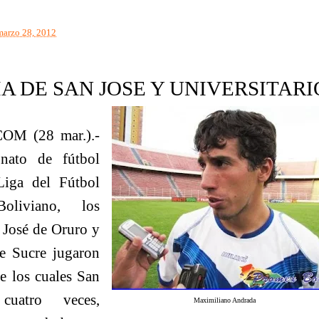
marzo 28, 2012
A DE SAN JOSE Y UNIVERSITARI
M (28 mar.).-
nato de fútbol
iga del Fútbol
Boliviano, los
 José de Oruro y
de Sucre jugaron
de los cuales San
uatro veces,
Maximiliano Andrada