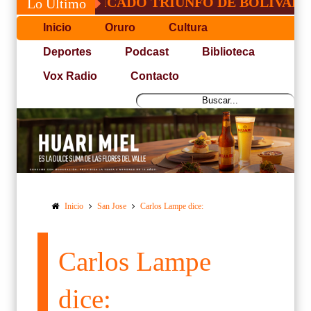
SACRIFICADO TRIUNFO DE BOLÍVAR ANTE O
Lo Último
Inicio
Oruro
Cultura
Deportes
Podcast
Biblioteca
Vox Radio
Contacto
Inicio
San Jose
Carlos Lampe dice:
Carlos Lampe
dice: