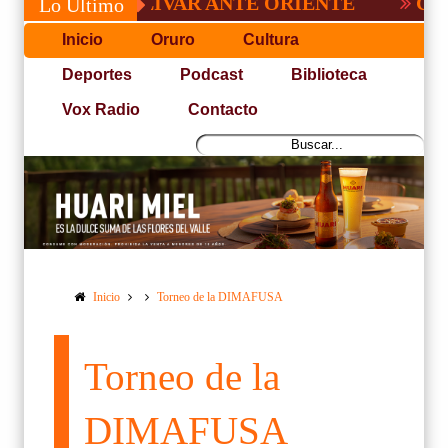
DE BOLÍVAR ANTE ORIENTE
CONVOCATOR
Lo Último
Inicio
Oruro
Cultura
Deportes
Podcast
Biblioteca
Vox Radio
Contacto
Inicio
Torneo de la DIMAFUSA
Torneo de la
DIMAFUSA