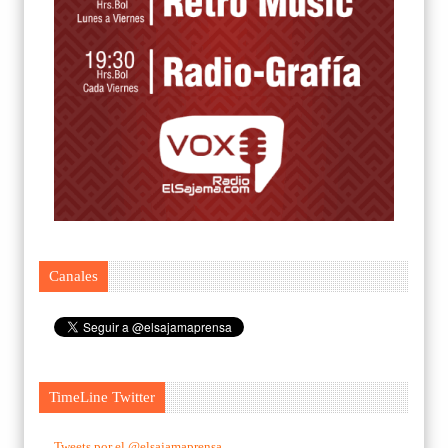
Canales
TimeLine Twitter
Tweets por el @elsajamaprensa.