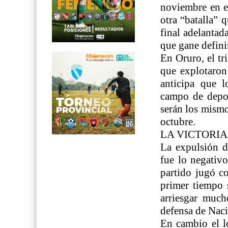
noviembre en e
otra “batalla” 
final adelantad
que gane defini
En Oruro, el tr
que explotaron 
anticipa que l
campo de depor
serán los mismo
octubre.
LA VICTORIA
La expulsión d
fue lo negativ
partido jugó co
primer tiempo 
arriesgar much
defensa de Naci
En cambio el l