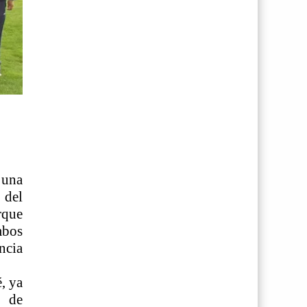
 una
 del
rque
mbos
ncia
, ya
8 de