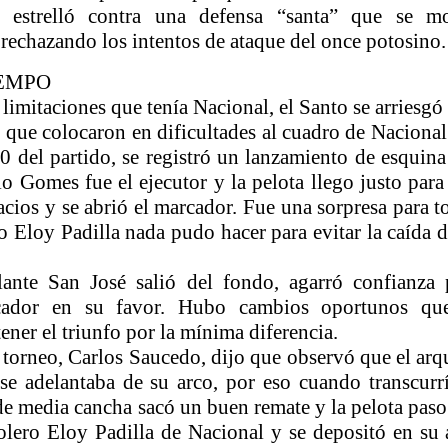
 estrelló contra una defensa “santa” que se m
echazando los intentos de ataque del once potosino.
EMPO
limitaciones que tenía Nacional, el Santo se arriesgó
 que colocaron en dificultades al cuadro de Nacional
0 del partido, se registró un lanzamiento de esquina
o Gomes fue el ejecutor y la pelota llego justo para
acios y se abrió el marcador. Fue una sorpresa para t
o Eloy Padilla nada pudo hacer para evitar la caída d
ante San José salió del fondo, agarró confianza 
cador en su favor. Hubo cambios oportunos qu
ner el triunfo por la mínima diferencia.
 torneo, Carlos Saucedo, dijo que observó que el arq
se adelantaba de su arco, por eso cuando transcurrí
e media cancha sacó un buen remate y la pelota paso
olero Eloy Padilla de Nacional y se depositó en su 