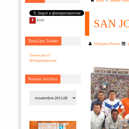
Inicio
Deporte Naci
SAN J
TimeLine Twitter
ElSajama Prensa
Tweets por el
@elsajamaprensa.
Nuestro Archivo