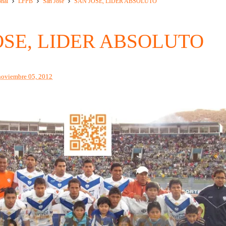
onal
LFPB
San Jose
SAN JOSE, LIDER ABSOLUTO
OSE, LIDER ABSOLUTO
noviembre 05, 2012