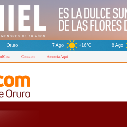
7 Ago
+16°C
8 Ago
+15°C
odCast
Contacto
Anuncia Aqui