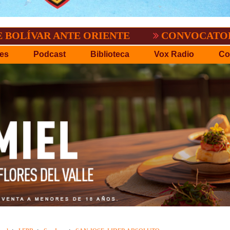
 ANTE ORIENTE
CONVOCATORIA DEL C.P
es
Podcast
Biblioteca
Vox Radio
Co