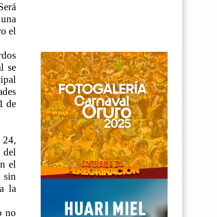
Será
 una
o el
rdos
l se
ipal
ades
1 de
 24,
 del
n el
 sin
a la
o no