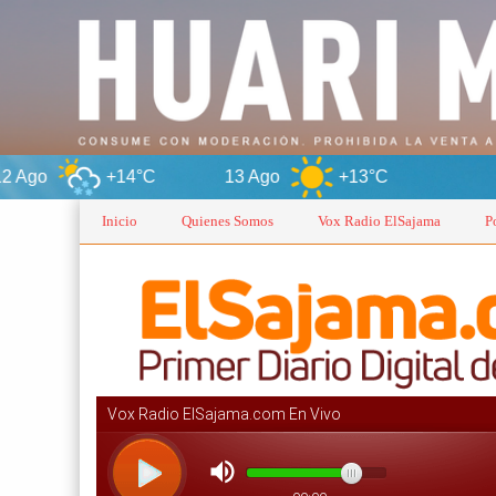
14°C
13 Ago
+13°C
Oruro
Inicio
Quienes Somos
Vox Radio ElSajama
P