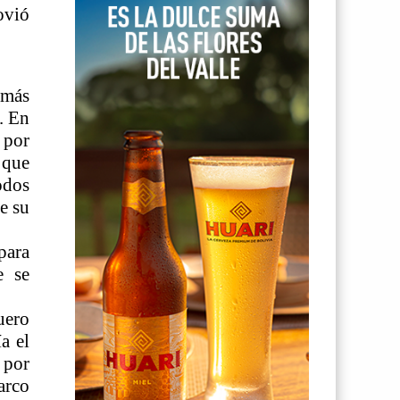
ovió
 más
. En
 por
 que
odos
e su
para
e se
uero
a el
 por
arco