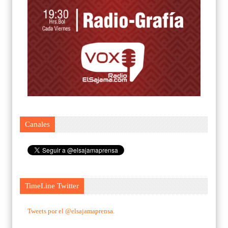
Canales
TimeLine Twitter
Tweets por el @elsajamaprensa.