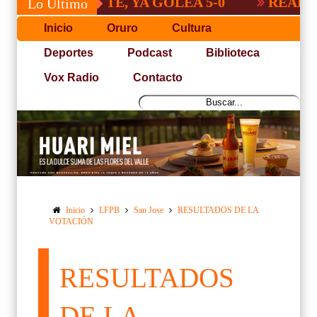
ORIENTE, YA GOLEA 5-0
REAL POTOSÍ S
Lo Último
Inicio
Oruro
Cultura
Deportes
Podcast
Biblioteca
Vox Radio
Contacto
Inicio
LFPB
San Jose
RESULTADOS DE LA
VOTACIÓN
RESULTADOS
DE LA