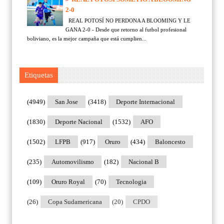
2-0
REAL POTOSÍ NO PERDONA A BLOOMING Y LE
GANA 2-0 - Desde que retorno al futbol profesional
boliviano, es la mejor campaña que está cumplien...
Etiquetas
(4949)
San Jose
(3418)
Deporte Internacional
(1830)
Deporte Nacional
(1532)
AFO
(1502)
LFPB
(917)
Oruro
(434)
Baloncesto
(235)
Automovilismo
(182)
Nacional B
(109)
Oruro Royal
(70)
Tecnologia
(26)
Copa Sudamericana
(20)
CPDO