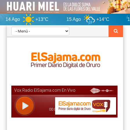
+13°C
15 Ago
+14°C
16 Ago