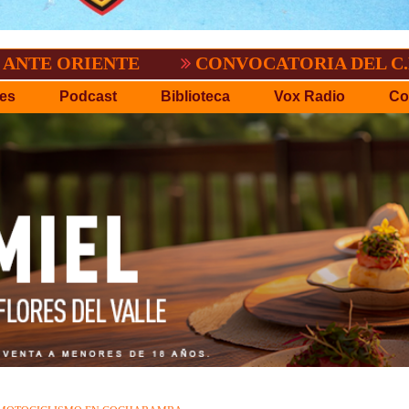
O.
EL TIGRE NO PERDONO A NACIONAL:
es
Podcast
Biblioteca
Vox Radio
Co