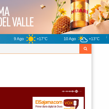
+17°C
10 Ago
+13°C
11 Ago