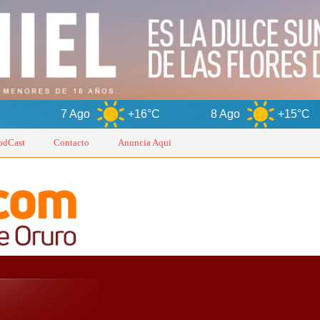
Ago
+16°C
8 Ago
+15°C
9 Ago
odCast
Contacto
Anuncia Aqui