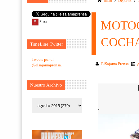
Inicio
Deportes
MOTOC
COCH
TimeLine Twitter
Tweets por el
ElSajama Prensa
@elsajamaprensa.
Nuestro Archivo
-