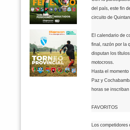
del país, este fin
circuito de Quintani
El calendario de c
final, razón por l
disputan los títul
motocross.
Hasta el momento c
Paz y Cochabamba,
horas se inscriban
FAVORITOS
Los competidores q