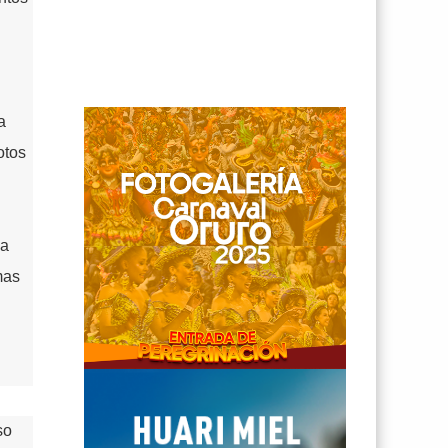
a
otos
La
mas
so