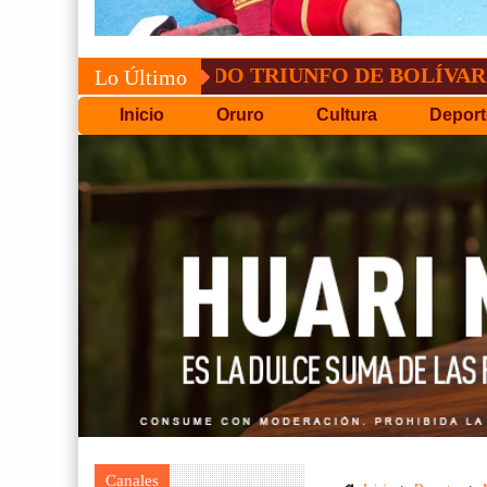
CONVOCATORIA DEL C.P.D.
Lo Último
Inicio
Oruro
Cultura
Deport
Canales