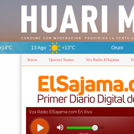
13 Ago
+13°C
Oruro
7 
Inicio
Quienes Somos
Vox Radio ElSajama
P