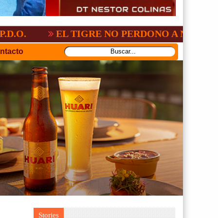
2-3
GV-SAN JOSÉ, NO PUDO CON SAN A
ntacto
Stories