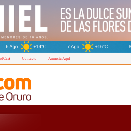
+14°C
7 Ago
+16°C
8 Ago
+
odCast
Contacto
Anuncia Aqui