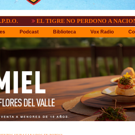
EL TIGRE NO PERDONO A NACIONAL:2-3
es
Podcast
Biblioteca
Vox Radio
Co