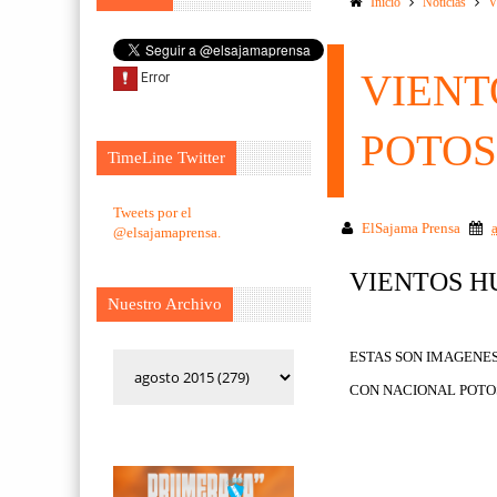
Inicio
Noticias
V
VIENT
POTOS
TimeLine Twitter
Tweets por el
ElSajama Prensa
@elsajamaprensa.
VIENTOS H
Nuestro Archivo
ESTAS SON IMAGENES
CON NACIONAL POTOS