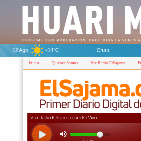
+14°C
Oruro
6 Ago
Inicio
Quienes Somos
Vox Radio ElSajama
P