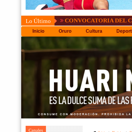
CONVOCATORIA DEL C.P.D.O.
Lo Último
Inicio
Oruro
Cultura
Deport
Canales