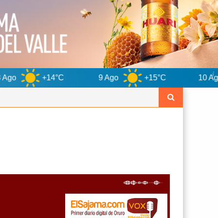
14°C
9 Ago
+15°C
10 Ago
+14°