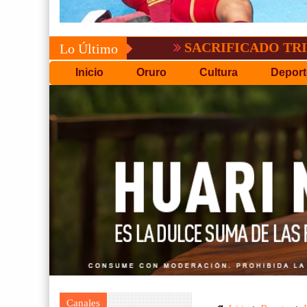
SACRIFICADO TRIUNFO DE
Lo Último
Inicio
Oruro
Cultura
Deport
Canales