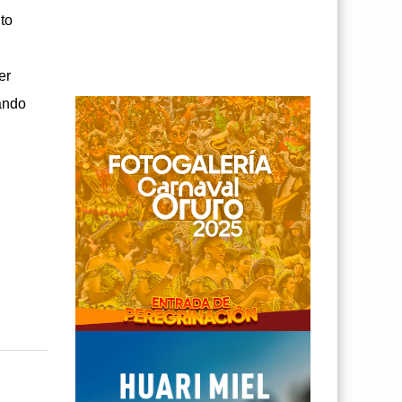
to
er
jando