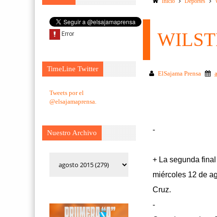
Inicio
Deportes
WILST
TimeLine Twitter
ElSajama Prensa
Tweets por el
@elsajamaprensa.
-
Nuestro Archivo
+ La segunda final
miércoles 12 de a
Cruz.
-