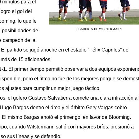
 minutos para el
logro el gol del
ooming, lo que le
JUGADORES DE WILSTERMANN
n posibilidades de
 de campeón de la
El partido se jugó anoche en el estadio “Félix Capriles” de
más de 15 aficionados.
 1-1. El primer tiempo permitió observar a dos equipos exponien
disponible, pero el ritmo no fue de los mejores porque se demos
os ajustes para cumplir un mejor juego táctico.
os, el golero Gustavo Salvatierra comete una clara infracción al
 Hugo Bargas dentro el área y el árbitro Gery Vargas cobro
 El mismo Bargas anotó el primer gol en favor de Blooming.
mpo, cuando Wilstermann salió con mayores bríos, presionó a
so sus líneas y se defendió.