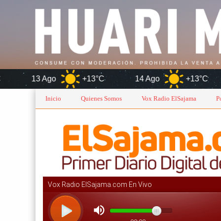
go
+13°C
14 Ago
+13°C
Inicio
Quienes Somos
Vox Radio ElSajama
P