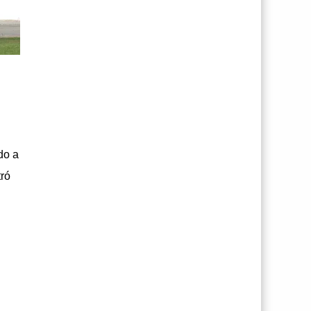
do a
tró