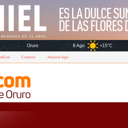
Oruro
8 Ago
+15°C
9 Ago
odCast
Contacto
Anuncia Aqui