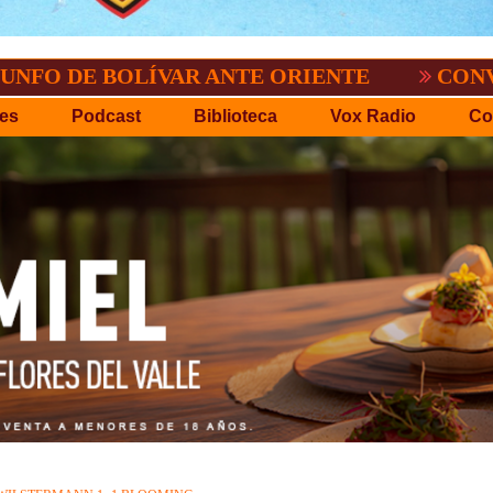
 BOLÍVAR ANTE ORIENTE
CONVOCATORIA
es
Podcast
Biblioteca
Vox Radio
Co