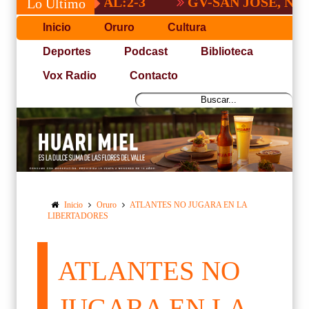
 NACIONAL:2-3
GV-SAN JOSÉ, NO PUDO
Lo Último
Inicio
Oruro
Cultura
Deportes
Podcast
Biblioteca
Vox Radio
Contacto
Inicio
Oruro
ATLANTES NO JUGARA EN LA
LIBERTADORES
ATLANTES NO
JUGARA EN LA