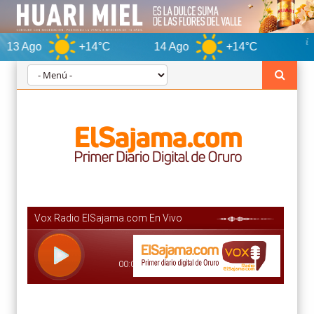
+14°C
14 Ago
+14°C
Orur