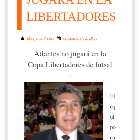
LIBERTADORES
ElSajama Prensa
septiembre 02, 2015
Atlantes no jugará en la
Copa Libertadores de futsal
-
El
eq
ui
po
ca