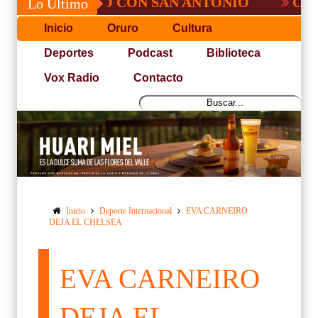
 NO PUDO CON SAN ANTONIO
COPA PAC
Lo Último
Inicio
Oruro
Cultura
Deportes
Podcast
Biblioteca
Vox Radio
Contacto
Inicio
Deporte Internacional
EVA CARNEIRO
DEJA EL CHELSEA
EVA CARNEIRO
DEJA EL