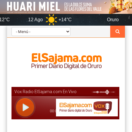
12 Ago
+14°C
Oruro