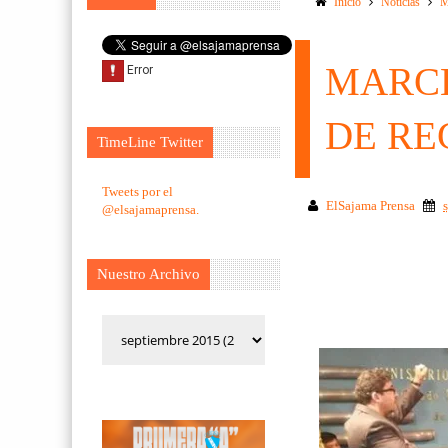
Inicio
Noticias
M
MARCE
DE RE
TimeLine Twitter
Tweets por el
ElSajama Prensa
@elsajamaprensa.
Nuestro Archivo