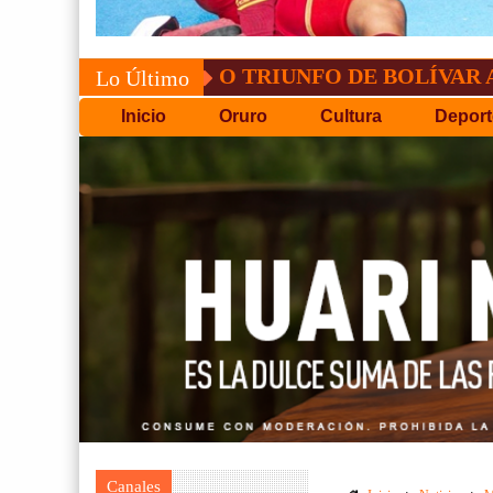
CONVOCATORIA DEL C.P.D.O
Lo Último
Inicio
Oruro
Cultura
Deport
Canales