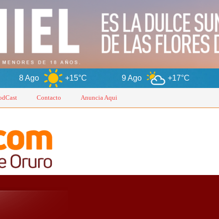
+15°C
9 Ago
+17°C
10 Ago
odCast
Contacto
Anuncia Aqui