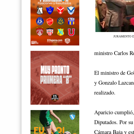
JURAMENTO D
ministro Carlos R
El ministro de Go
y Gonzalo Lazcano
realizado.
Aparicio cumplió,
Diputados
. Por su
Cámara Baja y este