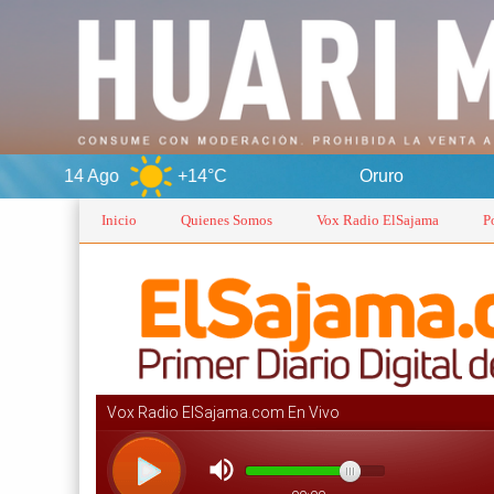
o
+14°C
Oruro
8 Ago
Inicio
Quienes Somos
Vox Radio ElSajama
P