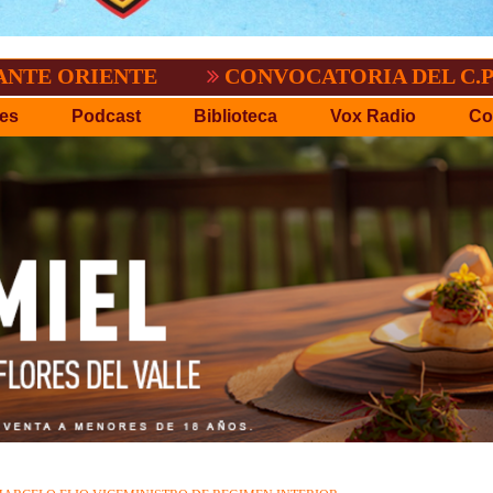
.
EL TIGRE NO PERDONO A NACIONAL:2-
es
Podcast
Biblioteca
Vox Radio
Co