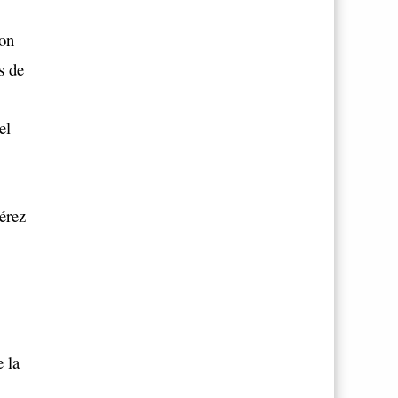
ron
s de
el
érez
e la