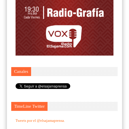
Canales
TimeLine Twitter
Tweets por el @elsajamaprensa.