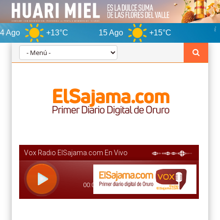
+13°C
15 Ago
+15°C
Oruro