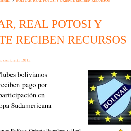
nacional
BOLIVAR, REAL POTOSI Y ORIENTE RECIBEN RECURSOS
AR, REAL POTOSI Y
TE RECIBEN RECURSOS
noviembre 25, 2015
lubes bolivianos
reciben
pago por
participación en
opa Sudamericana
anos Bolívar, Oriente Petrolero y Real