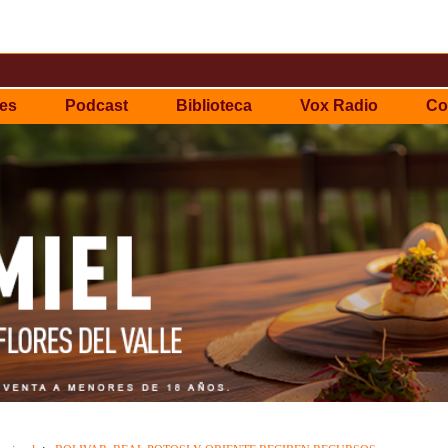
es
Podcast
Biblioteca
Vox Radio
Co