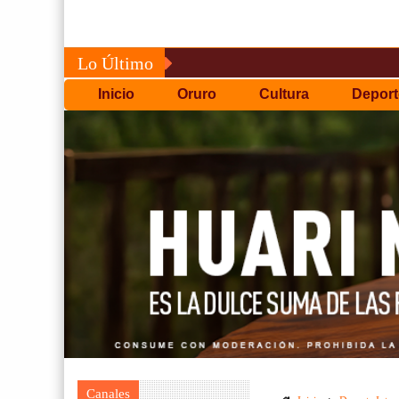
Lo Último
Inicio
Oruro
Cultura
Deport
Canales