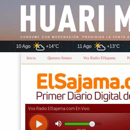
o
+14°C
11 Ago
+13°C
12 Ago
Inicio
Quienes Somos
Vox Radio ElSajama
P