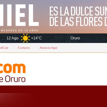
+14°C
Oruro
6 Ago
odCast
Contacto
Anuncia Aqui