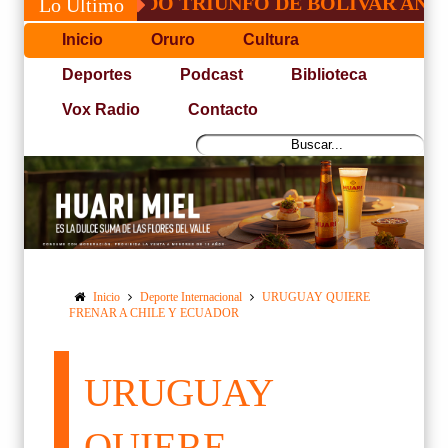
RIFICADO TRIUNFO DE BOLÍVAR ANTE ORIEN
Lo Último
Inicio
Oruro
Cultura
Deportes
Podcast
Biblioteca
Vox Radio
Contacto
Inicio
Deporte Internacional
URUGUAY QUIERE
FRENAR A CHILE Y ECUADOR
URUGUAY
QUIERE