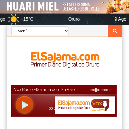
+15°C
Oruro
9 Ago
+17