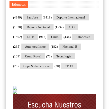
Etiquetas
(4949)
San Jose
(3418)
Deporte Internacional
(1830)
Deporte Nacional
(1532)
AFO
(1502)
LFPB
(917)
Oruro
(434)
Baloncesto
(235)
Automovilismo
(182)
Nacional B
(109)
Oruro Royal
(70)
Tecnologia
(26)
Copa Sudamericana
(20)
CPDO