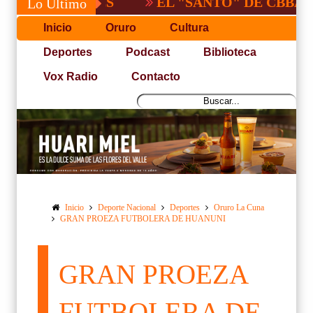
EL "SANTO" DE CBBA, DERROT
Lo Último
Inicio
Oruro
Cultura
Deportes
Podcast
Biblioteca
Vox Radio
Contacto
Inicio
Deporte Nacional
Deportes
Oruro La Cuna
GRAN PROEZA FUTBOLERA DE HUANUNI
GRAN PROEZA
FUTBOLERA DE