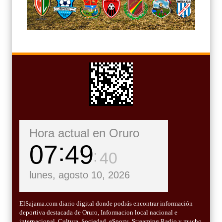
Hora actual en Oruro
07
49
42
lunes, agosto 10, 2026
ElSajama.com diario digital donde podrás encontrar información
deportiva destacada de Oruro, Informacion local nacional e
internacional, Cultura, Sociedad, eSports, Streaming Radio y mucho