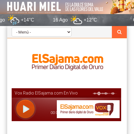
4°C
16 Ago
+12°C
Oruro