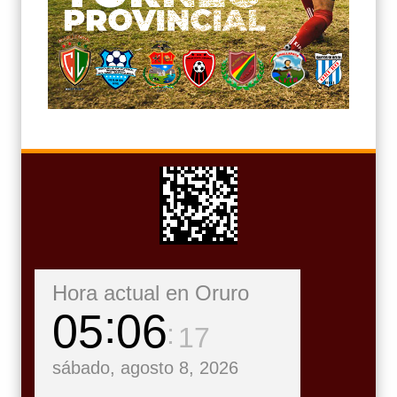
Hora actual en Oruro
05
06
18
sábado, agosto 8, 2026