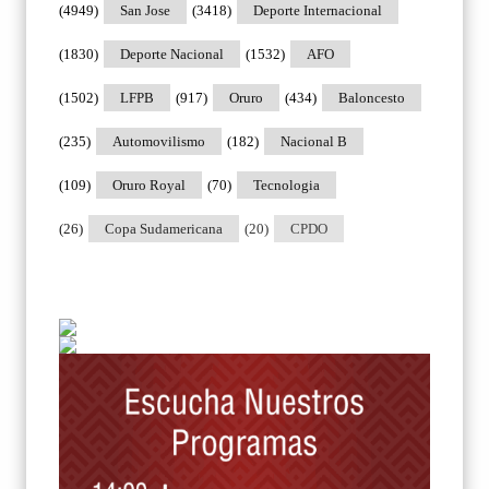
(4949)
San Jose
(3418)
Deporte Internacional
(1830)
Deporte Nacional
(1532)
AFO
(1502)
LFPB
(917)
Oruro
(434)
Baloncesto
(235)
Automovilismo
(182)
Nacional B
(109)
Oruro Royal
(70)
Tecnologia
(26)
Copa Sudamericana
(20)
CPDO