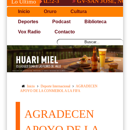
NACIONAL:2-3
GV-SAN JOSÉ, NO PUDO 
Lo Último
Inicio
Oruro
Cultura
Deportes
Podcast
Biblioteca
Vox Radio
Contacto
Inicio
Deporte Internacional
AGRADECEN
APOYO DE LA CONMEBOL A LA FIFA
AGRADECEN
APOYO DE LA