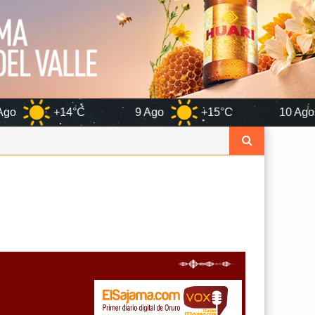
9 Ago
+15°C
10 Ago
+14°C