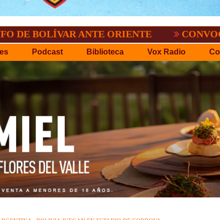
ÍVAR ANTE ORIENTE
CONVOCATORIA DEL
es
Podcast
Biblioteca
Vox Radio
Co