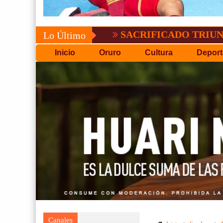
SACRIFICADO TRIUNFO DE BOL
Lo Último
Inicio
Oruro
Cultura
Deport
Canales