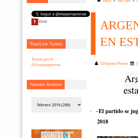
Inicio
San Jose
ARGEN
EN ES
TimeLine Twitter
Tweets por el
ElSajama Prensa
@elsajamaprensa.
Arg
Nuestro Archivo
est
El partido se ju
·
*
2018