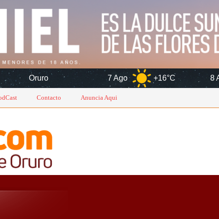
7 Ago
+16°C
8 Ago
+14°C
odCast
Contacto
Anuncia Aqui