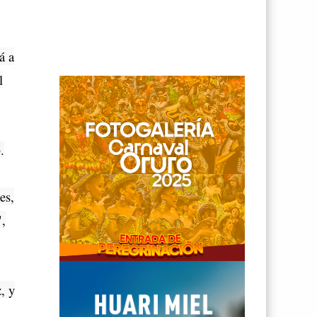
á a
l
.
es,
",
, y