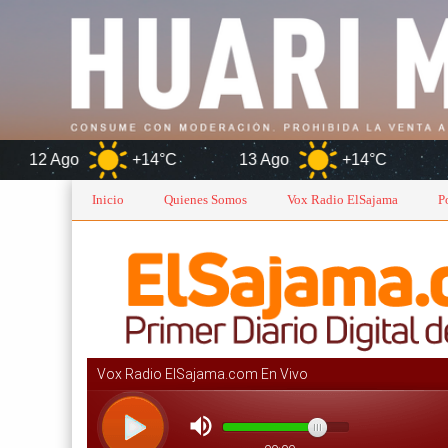
+14°C
13 Ago
+14°C
Oruro
Inicio
Quienes Somos
Vox Radio ElSajama
P