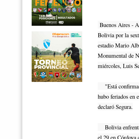
Buenos Aires - A
Bolivia por la sex
estadio Mario Alb
Monumental de Núñ
miércoles, Luis S
"Está confirmado 
hubo feriados en e
declaró Segura.
Bolivia enfrentar
el 29 en Córdova c