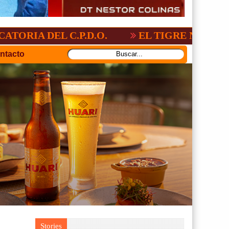
 C.P.D.O.
EL TIGRE NO PERDONO A NA
ntacto
Stories