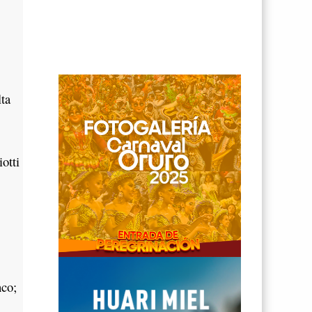
ta
otti
nco;