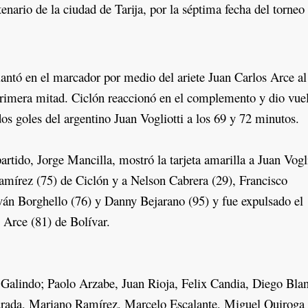
enario de la ciudad de Tarija, por la séptima fecha del torneo
ntó en el marcador por medio del ariete Juan Carlos Arce al
rimera mitad. Ciclón reaccionó en el complemento y dio vuel
os goles del argentino Juan Vogliotti a los 69 y 72 minutos.
rtido, Jorge Mancilla, mostró la tarjeta amarilla a Juan Vogli
mírez (75) de Ciclón y a Nelson Cabrera (29), Francisco
ván Borghello (76) y Danny Bejarano (95) y fue expulsado el
s Arce (81) de Bolívar.
Galindo; Paolo Arzabe, Juan Rioja, Felix Candia, Diego Bla
ada, Mariano Ramírez, Marcelo Escalante, Miguel Quiroga