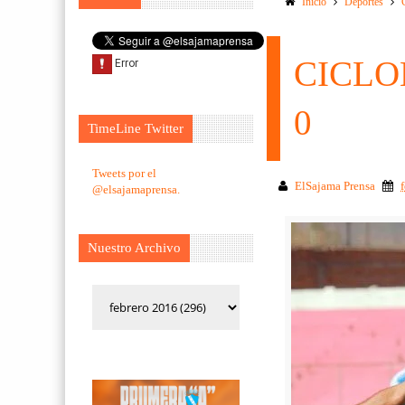
Inicio
Deportes
CICLO
0
TimeLine Twitter
Tweets por el
ElSajama Prensa
@elsajamaprensa.
Nuestro Archivo