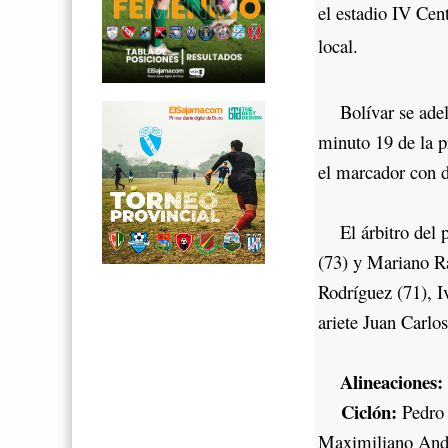
el estadio IV Cent
local.
Bolívar se adela
minuto 19 de la p
el marcador con d
El árbitro del pa
(73) y Mariano Ra
Rodríguez (71), I
ariete Juan Carlo
Alineaciones:
Ciclón:
Pedro 
Maximiliano Andr