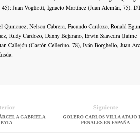
 45); Juan Vogliotti, Ignacio Martínez (Juan Alemán, 75). D
 Quiñonez; Nelson Cabrera, Facundo Cardozo, Ronald Egui
uez, Rudy Cardozo, Danny Bejarano, Erwin Saavedra (Jaime
Juan Callejón (Gastón Cellerino, 78), Iván Borghello, Juan Arc
Insúa.
terior
Siguiente
ÁRCEL A GABRIELA
GOLERO CARLOS VILLA ATAJO 
APATA
PENALES EN ESPAÑA