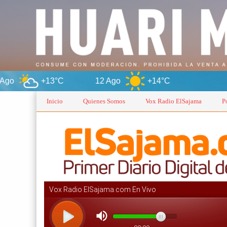
12 Ago
+14°C
Oruro
Inicio
Quienes Somos
Vox Radio ElSajama
P