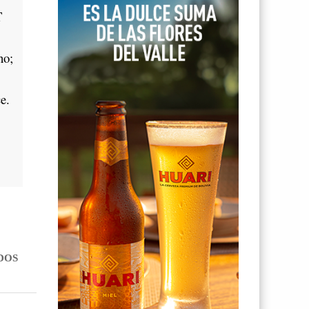
T
no;
e.
DOS