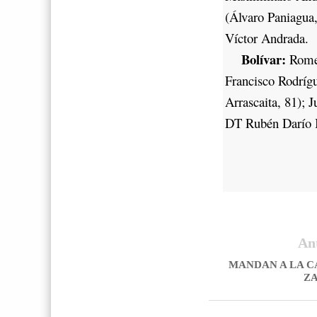
(Álvaro Paniagua,
Víctor Andrada.
Bolívar:
Romel
Francisco Rodríg
Arrascaita, 81); 
DT Rubén Darío 
An
MANDAN A LA C
Z