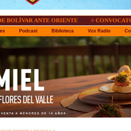
 ANTE ORIENTE
CONVOCATORIA DEL C.P
es
Podcast
Biblioteca
Vox Radio
Co