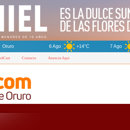
6 Ago
+14°C
7 Ago
+16°C
odCast
Contacto
Anuncia Aqui