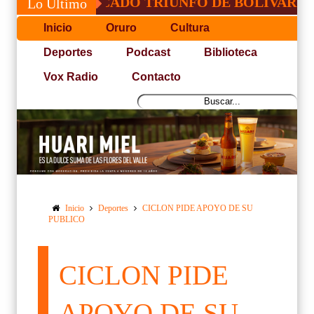
SACRIFICADO TRIUNFO DE BOLÍVAR ANTE OR
Lo Último
Inicio
Oruro
Cultura
Deportes
Podcast
Biblioteca
Vox Radio
Contacto
Inicio
Deportes
CICLON PIDE APOYO DE SU
PUBLICO
CICLON PIDE
APOYO DE SU