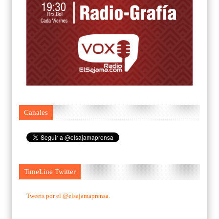
Canales
TimeLine Twitter
Tweets por el @elsajamaprensa.