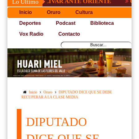
 DE BOLÍVAR ANTE ORIENTE
CONVOCAT
Lo Último
Inicio
Oruro
Cultura
Deportes
Podcast
Biblioteca
Vox Radio
Contacto
Inicio
Oruro
DIPUTADO DICE QUE SE DEBE
RECUPERAR A LA CLASE MEDIA
DIPUTADO
DICE QUE SE