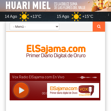
+13°C
15 Ago
+15°C
Oru