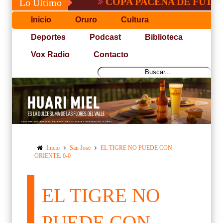
COPA PACEÑA DE FUTBOL
Lo Último
Inicio
Oruro
Cultura
Deportes
Podcast
Biblioteca
Vox Radio
Contacto
Inicio
San Jose
EL TIGRE NO PUEDE CON
ORIENTE: 0-0
EL TIGRE NO
PUEDE CON