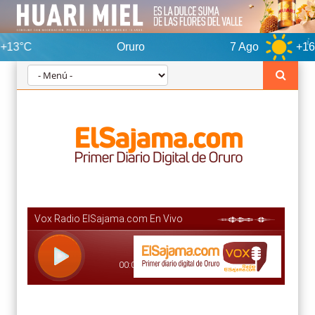
Oruro
7 Ago
+16°C