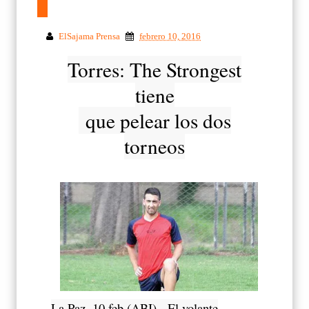
ElSajama Prensa
febrero 10, 2016
Torres: The Strongest
tiene
que pelear los dos
torneos
La Paz, 10 feb (ABI).- El volante