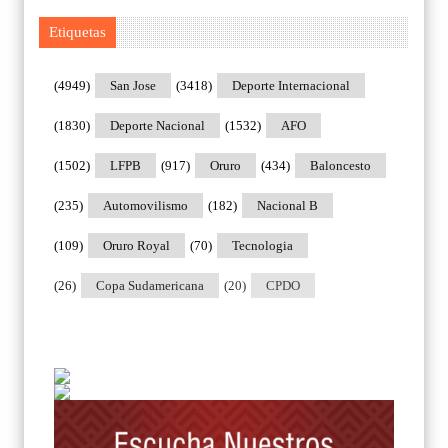
Etiquetas
(4949)
San Jose
(3418)
Deporte Internacional
(1830)
Deporte Nacional
(1532)
AFO
(1502)
LFPB
(917)
Oruro
(434)
Baloncesto
(235)
Automovilismo
(182)
Nacional B
(109)
Oruro Royal
(70)
Tecnologia
(26)
Copa Sudamericana
(20)
CPDO