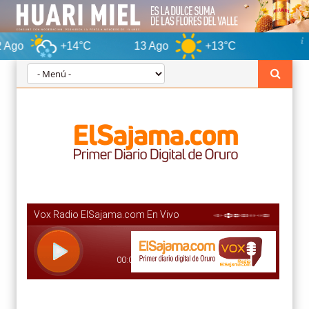
+14°C
13 Ago
+13°C
Oruro