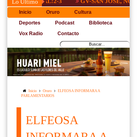
GV-SAN JOSÉ, NO PUDO 
Lo Último
Inicio
Oruro
Cultura
Deportes
Podcast
Biblioteca
Vox Radio
Contacto
Inicio
Oruro
ELFEOSA INFORMARA A
PARLAMENTARIOS
ELFEOSA
INFORMARA A