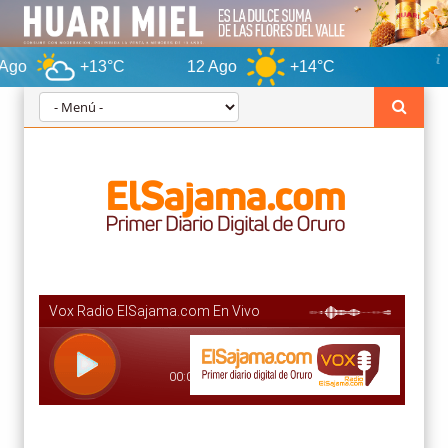
+13°C
12 Ago
+14°C
Oruro