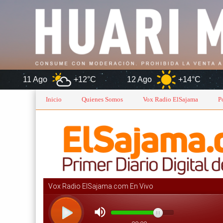
+12°C
12 Ago
+14°C
Oru
Inicio
Quienes Somos
Vox Radio ElSajama
P