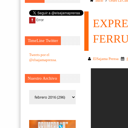
Inicio
Oruro La Cun
EXPRE
FERRU
TimeLine Twitter
Tweets por el
ElSajama Prensa
@elsajamaprensa.
Nuestro Archivo