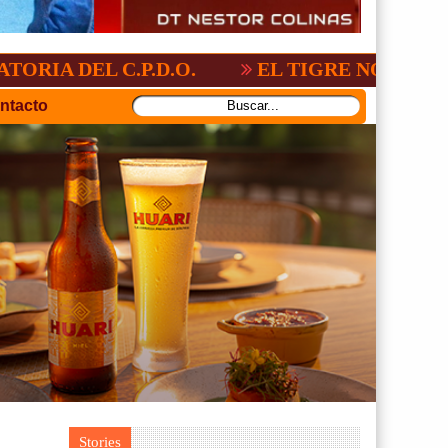
L C.P.D.O.
EL TIGRE NO PERDONO A NA
ntacto
Stories