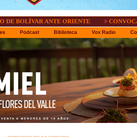
ÍVAR ANTE ORIENTE
CONVOCATORIA DE
es
Podcast
Biblioteca
Vox Radio
Co