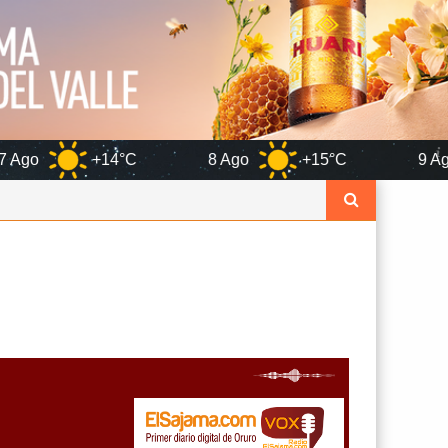
14°C
8 Ago
+15°C
9 Ago
+17°