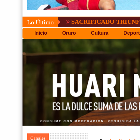
SACRIFICADO TRIUNFO DE BOL
Lo Último
Inicio
Oruro
Cultura
Deport
Canales