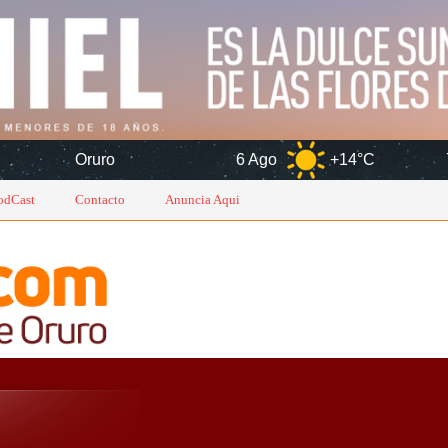
ro
6 Ago
+14°C
7 Ago
+
odCast
Contacto
Anuncia Aqui