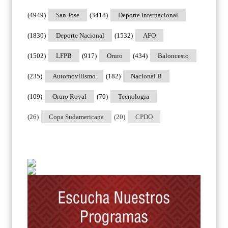
(4949)
San Jose
(3418)
Deporte Internacional
(1830)
Deporte Nacional
(1532)
AFO
(1502)
LFPB
(917)
Oruro
(434)
Baloncesto
(235)
Automovilismo
(182)
Nacional B
(109)
Oruro Royal
(70)
Tecnologia
(26)
Copa Sudamericana
(20)
CPDO