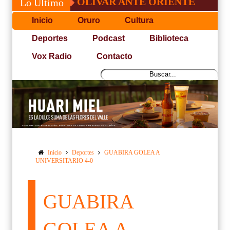
NFO DE BOLÍVAR ANTE ORIENTE
CONVOC
Lo Último
Inicio
Oruro
Cultura
Deportes
Podcast
Biblioteca
Vox Radio
Contacto
Inicio
Deportes
GUABIRA GOLEA A
UNIVERSITARIO 4-0
GUABIRA
GOLEA A