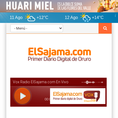
+12°C
12 Ago
+14°C
13 Ago