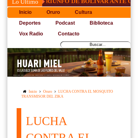
CADO TRIUNFO DE BOLÍVAR ANTE ORIENTE
Lo Último
Inicio
Oruro
Cultura
Deportes
Podcast
Biblioteca
Vox Radio
Contacto
Inicio
Oruro
LUCHA CONTRA EL MOSQUITO
TRANSMISOR DEL ZIKA
LUCHA
CONTRA EL