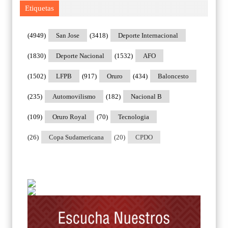
Etiquetas
(4949)
San Jose
(3418)
Deporte Internacional
(1830)
Deporte Nacional
(1532)
AFO
(1502)
LFPB
(917)
Oruro
(434)
Baloncesto
(235)
Automovilismo
(182)
Nacional B
(109)
Oruro Royal
(70)
Tecnologia
(26)
Copa Sudamericana
(20)
CPDO