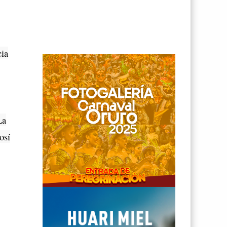
cia
La
osí