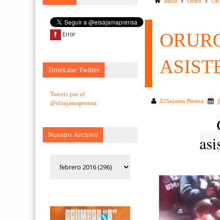
Inicio
Oruro
OR
ORURO
ASIST
TimeLine Twitter
Tweets por el
ElSajama Prensa
@elsajamaprensa.
Nuestro Archivo
asi