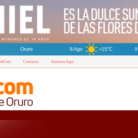
8 Ago
+15°C
9 Ago
+17
odCast
Contacto
Anuncia Aqui