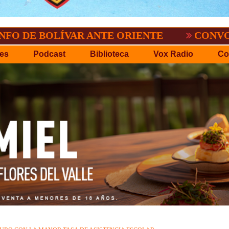
OLÍVAR ANTE ORIENTE
CONVOCATORIA D
es
Podcast
Biblioteca
Vox Radio
Co