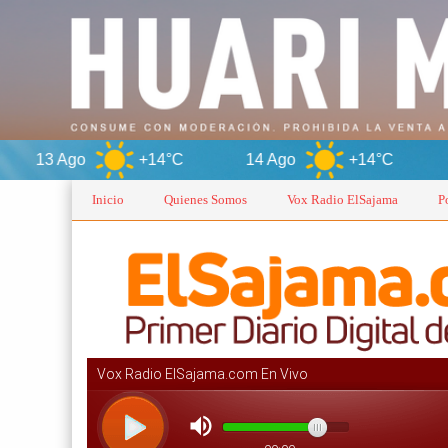
+14°C
14 Ago
+14°C
Oruro
Inicio
Quienes Somos
Vox Radio ElSajama
P