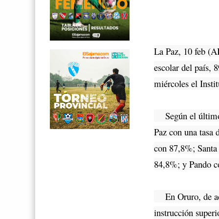
La Paz, 10 feb (AB
escolar del país, 
miércoles el Insti
Según el último b
Paz con una tasa 
con 87,8%; Santa
84,8%; y Pando c
En Oruro, de acu
instrucción superi