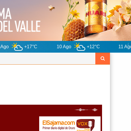
°C
10 Ago
+12°C
11 Ago
+12°C