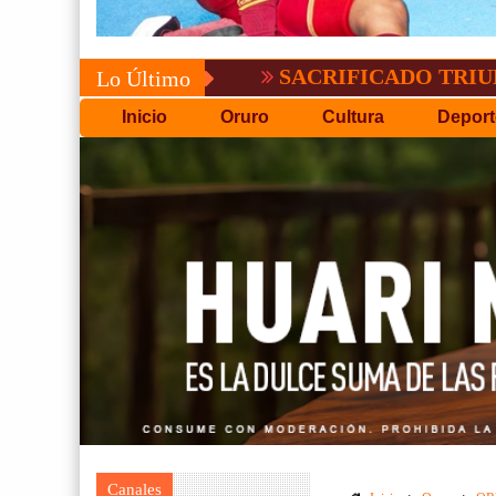
SACRIFICADO TRIUNFO DE B
Lo Último
Inicio
Oruro
Cultura
Deport
Canales