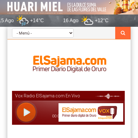
+14°C
16 Ago
+12°C
Oruro