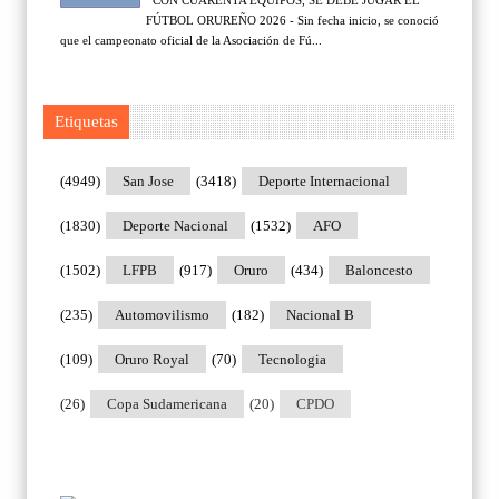
FÚTBOL ORUREÑO 2026 - Sin fecha inicio, se conoció
que el campeonato oficial de la Asociación de Fú...
Etiquetas
(4949)
San Jose
(3418)
Deporte Internacional
(1830)
Deporte Nacional
(1532)
AFO
(1502)
LFPB
(917)
Oruro
(434)
Baloncesto
(235)
Automovilismo
(182)
Nacional B
(109)
Oruro Royal
(70)
Tecnologia
(26)
Copa Sudamericana
(20)
CPDO