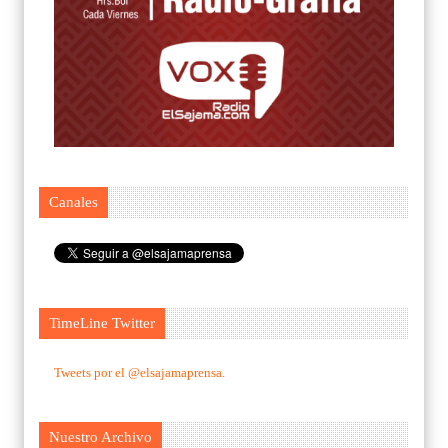
Canales
TimeLine Twitter
Tweets por el @elsajamaprensa.
Nuestro Archivo