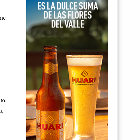
rme
nto
a,