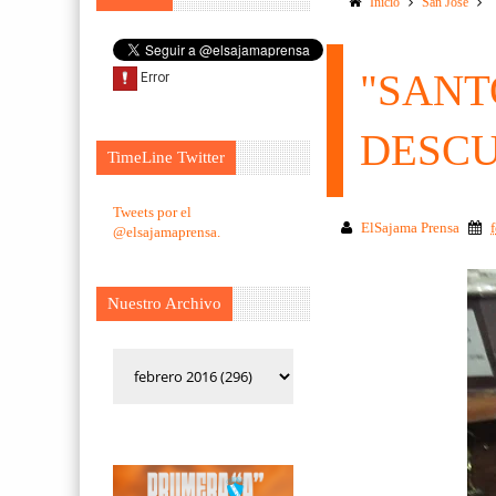
Inicio
San Jose
"SANT
DESCU
TimeLine Twitter
Tweets por el
ElSajama Prensa
@elsajamaprensa.
Nuestro Archivo