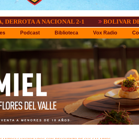
 A NACIONAL 2-1
BOLIVAR DEMOSTRO Q
es
Podcast
Biblioteca
Vox Radio
Co