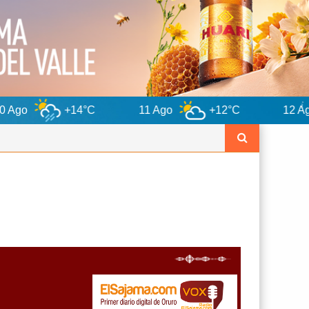
4°C
11 Ago
+12°C
12 Ago
+13°C