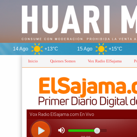
+13°C
15 Ago
+15°C
Oruro
Inicio
Quienes Somos
Vox Radio ElSajama
P