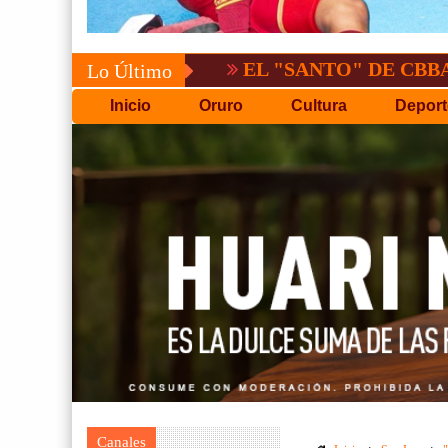
EL "SANTO" DE CBBA, DERROTA
Lo Último
Inicio
Oruro
Cultura
Deport
Canales