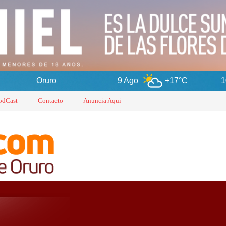
9 Ago
+17°C
10 Ago
+1
odCast
Contacto
Anuncia Aqui