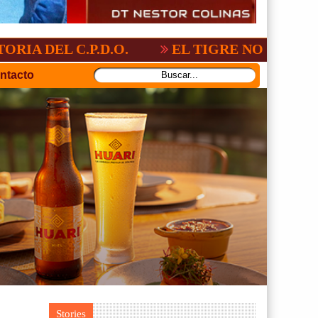
.P.D.O.
EL TIGRE NO PERDONO A NACIO
ntacto
Stories