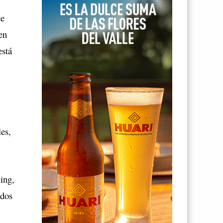
te
en
está
es,
ing,
 dos