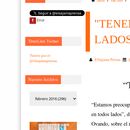
Inicio
San Jose
"TENE
LADOS
TimeLine Twitter
Tweets por el
ElSajama Prensa
@elsajamaprensa.
Nuestro Archivo
“T
“Estamos preocupa
en todos lados”, d
Ovando, sobre el 