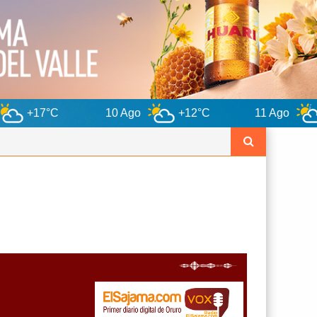
10 Ago
+12°C
11 Ago
+12°C