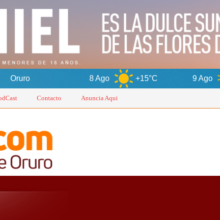
8 Ago
+15°C
9 Ago
+17°C
odCast
Contacto
Anuncia Aqui