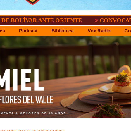
AR ANTE ORIENTE
CONVOCATORIA DEL C
es
Podcast
Biblioteca
Vox Radio
Co