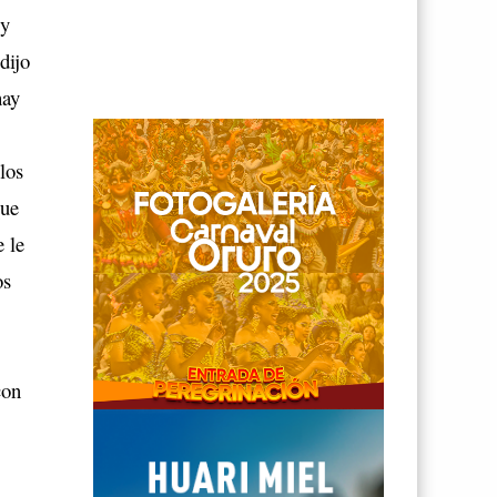
 y
dijo
hay
los
que
e le
os
con