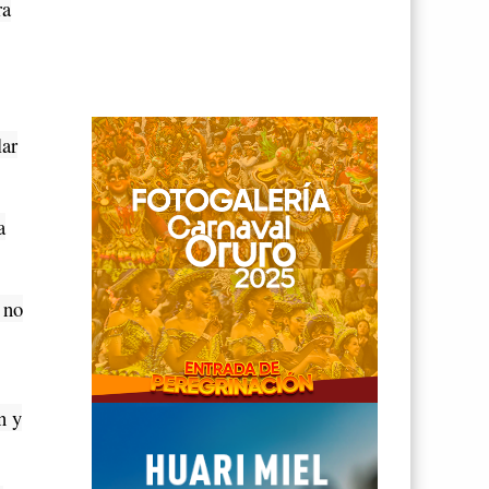
ra
lar
a
 no
n y