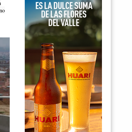
a
ano