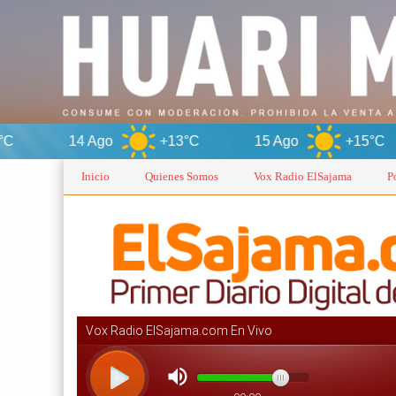
o
+13°C
15 Ago
+15°C
O
Inicio
Quienes Somos
Vox Radio ElSajama
P