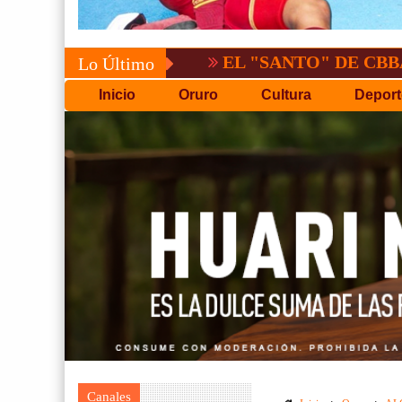
EL "SANTO" DE CBBA, DERROT
Lo Último
Inicio
Oruro
Cultura
Deport
Canales