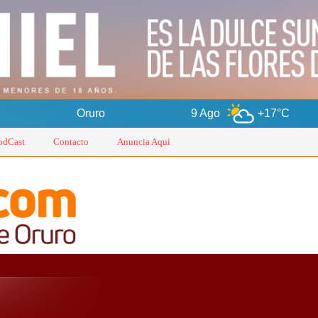
ruro
9 Ago
+17°C
10 Ago
odCast
Contacto
Anuncia Aqui