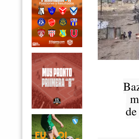
Baz
mu
de