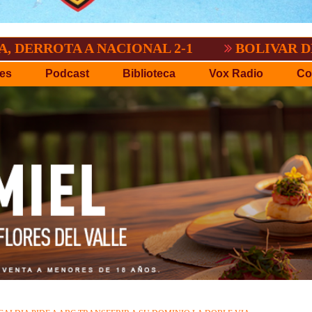
A A NACIONAL 2-1
BOLIVAR DEMOSTRO 
es
Podcast
Biblioteca
Vox Radio
Co