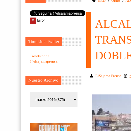
Inicio
Oruro
AL
ALCAL
TRANS
TimeLine Twitter
DOBLE
Tweets por el
@elsajamaprensa.
ElSajama Prensa
Nuestro Archivo