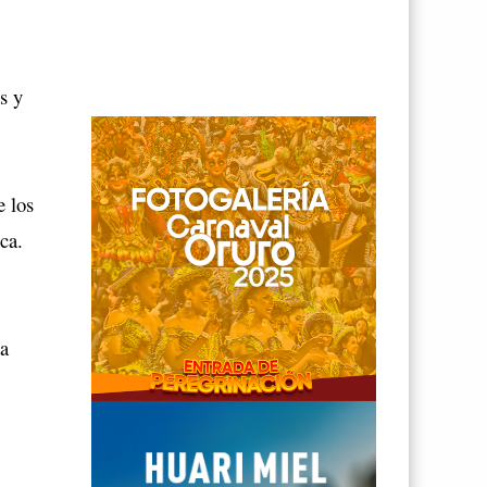
s y
e los
ca.
 a