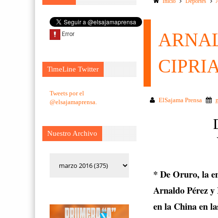
Inicio
Deportes
ARNAL
CIPRI
TimeLine Twitter
Tweets por el
ElSajama Prensa
@elsajamaprensa.
Nuestro Archivo
* De Oruro, la e
Arnaldo Pérez y 
en la China en l