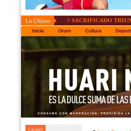
SACRIFICADO TRIUNFO DE B
Lo Último
Inicio
Oruro
Cultura
Deport
Canales