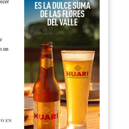
recer
r
en un
FO EN