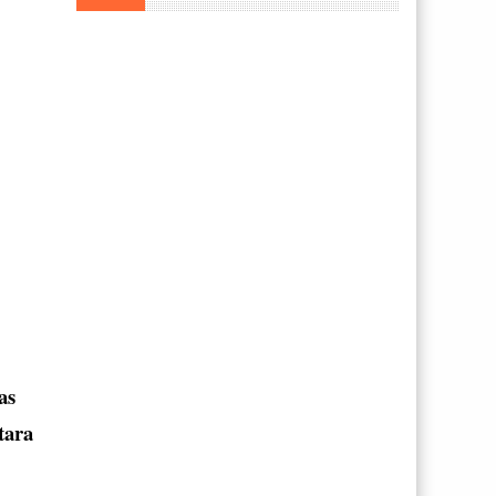
as
tara