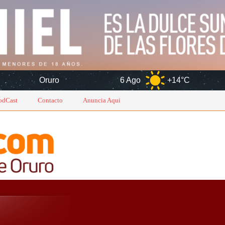
uro
6 Ago
+14°C
7 Ago
odCast
Contacto
Anuncia Aqui