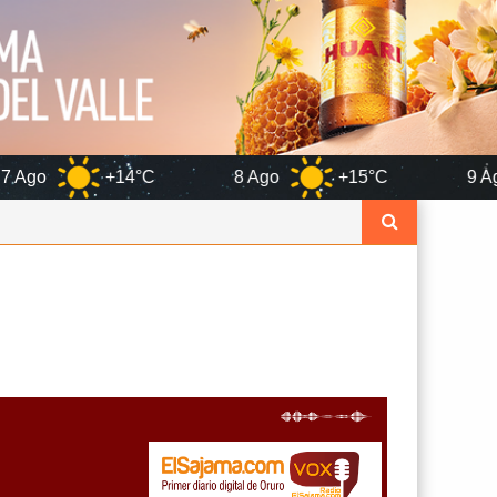
+14°C
8 Ago
+15°C
9 Ago
+17