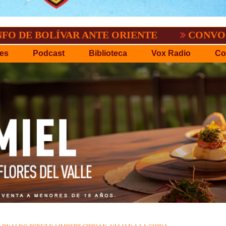
OLÍVAR ANTE ORIENTE
CONVOCATORIA D
es
Podcast
Biblioteca
Vox Radio
Co