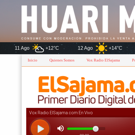
+12°C
12 Ago
+14°C
Or
Inicio
Quienes Somos
Vox Radio ElSajama
P