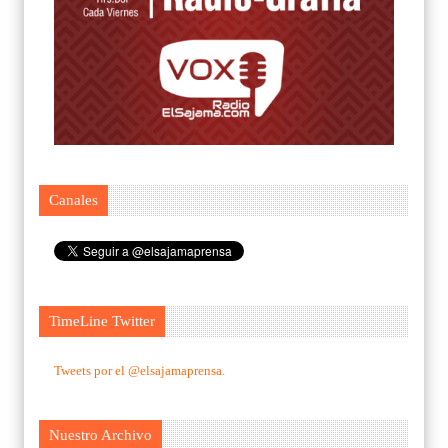
Canales
TimeLine Twitter
Tweets por el @elsajamaprensa.
Nuestro Archivo