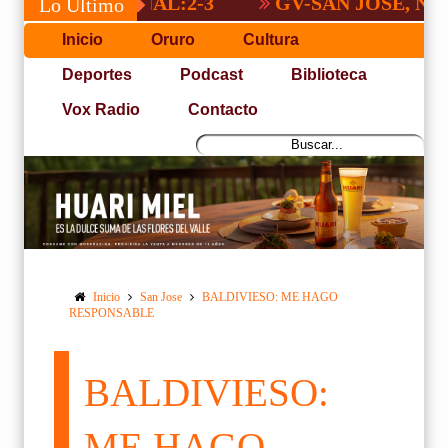
 NACIONAL:2-3
GV-SAN JOSÉ, NO PUDO
Lo Último
Inicio
Oruro
Cultura
Deportes
Podcast
Biblioteca
Vox Radio
Contacto
Inicio
San Jose
BALDIVIESO: ME HAGO
RESPONSABLE
BALDIVIESO:
ME HAGO