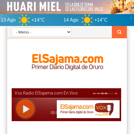
+14°C
14 Ago
+14°C
Oruro