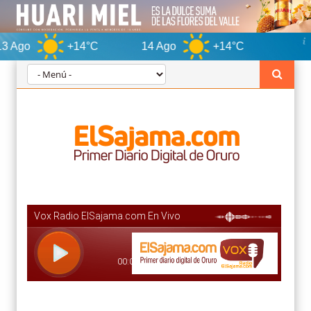
+14°C
14 Ago
+14°C
Oruro