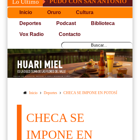
JOSÉ, NO PUDO CON SAN ANTONIO
COPA
Lo Último
Inicio
Oruro
Cultura
Deportes
Podcast
Biblioteca
Vox Radio
Contacto
Inicio
Deportes
CHECA SE IMPONE EN POTOSÍ
CHECA SE
IMPONE EN