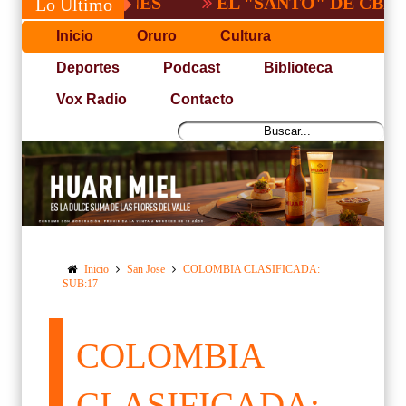
EL "SANTO" DE CBBA, DERR
Lo Último
Inicio
Oruro
Cultura
Deportes
Podcast
Biblioteca
Vox Radio
Contacto
Inicio
San Jose
COLOMBIA CLASIFICADA:
SUB:17
COLOMBIA
CLASIFICADA: