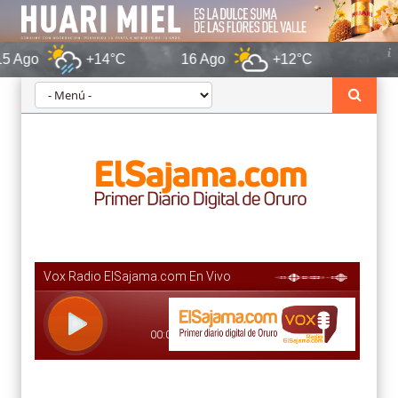
+14°C
16 Ago
+12°C
Oruro