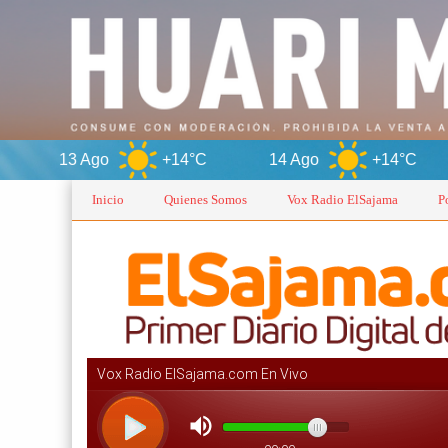
+14°C
14 Ago
+14°C
Or
Inicio
Quienes Somos
Vox Radio ElSajama
P