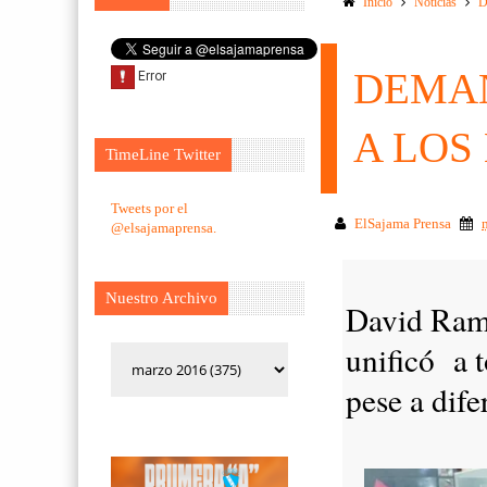
Inicio
Noticias
D
DEMAN
A LOS
TimeLine Twitter
Tweets por el
ElSajama Prensa
@elsajamaprensa.
Nuestro Archivo
David Ram
unificó a t
pese a dife