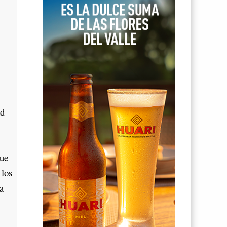
ad
ue
 los
a