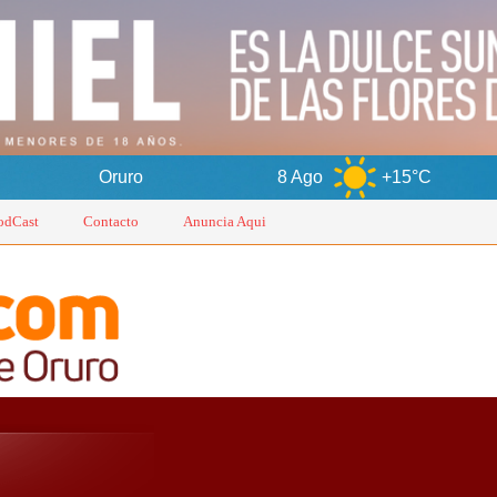
uro
8 Ago
+15°C
9 Ago
odCast
Contacto
Anuncia Aqui