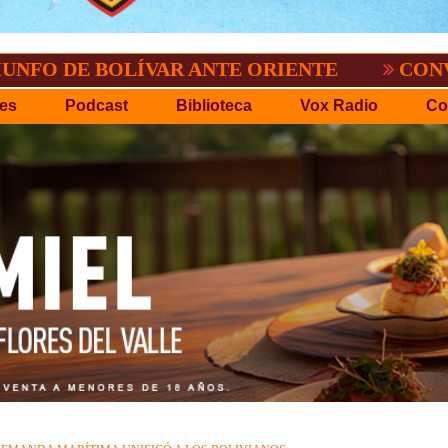
 BOLÍVAR ANTE ORIENTE
CONVOCATORIA
es
Podcast
Biblioteca
Vox Radio
Co