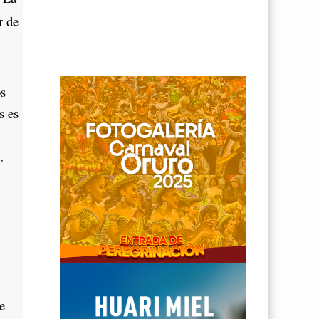
r de
os
s es
,
a
e