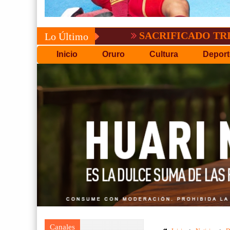
SACRIFICADO TRIUNFO DE
Lo Último
Inicio
Oruro
Cultura
Deport
Canales