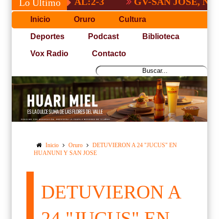
 NACIONAL:2-3
GV-SAN JOSÉ, NO PUDO
Lo Último
Inicio
Oruro
Cultura
Deportes
Podcast
Biblioteca
Vox Radio
Contacto
Inicio
Oruro
DETUVIERON A 24 "JUCUS" EN
HUANUNI Y SAN JOSE
DETUVIERON A
24 "JUCUS" EN