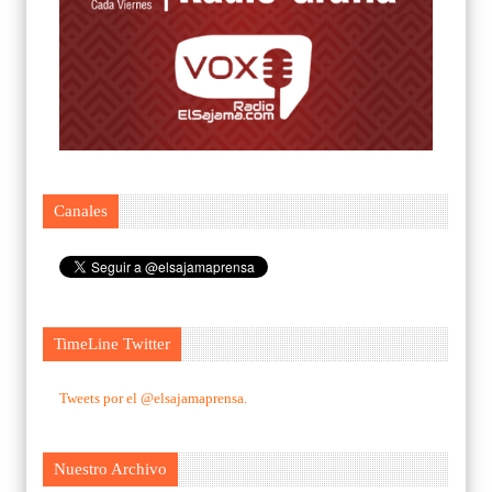
Canales
TimeLine Twitter
Tweets por el @elsajamaprensa.
Nuestro Archivo