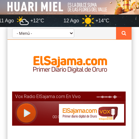
+12°C
12 Ago
+14°C
Oruro