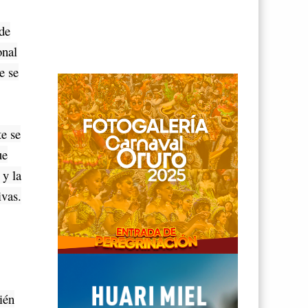
de
onal
e se
e se
ue
 y la
ivas.
,
ién