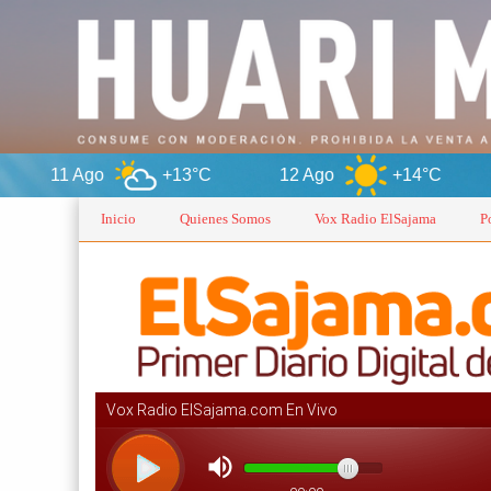
+13°C
12 Ago
+14°C
Oruro
Inicio
Quienes Somos
Vox Radio ElSajama
P