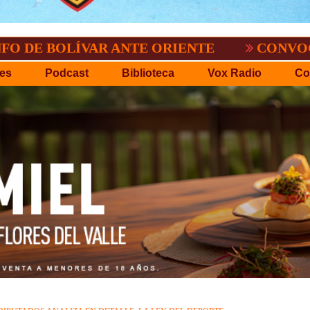
LÍVAR ANTE ORIENTE
CONVOCATORIA DE
es
Podcast
Biblioteca
Vox Radio
Co