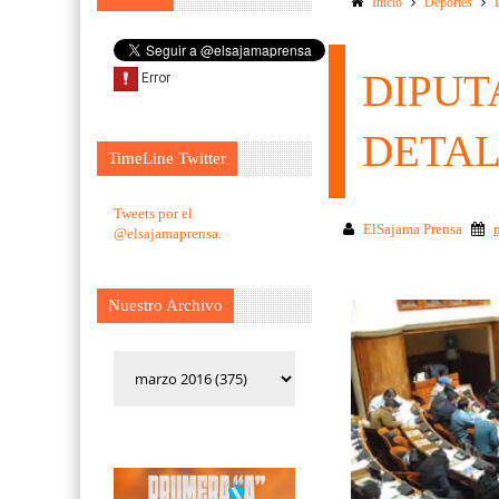
Inicio
Deportes
DIPUT
DETAL
TimeLine Twitter
Tweets por el
ElSajama Prensa
@elsajamaprensa.
Nuestro Archivo