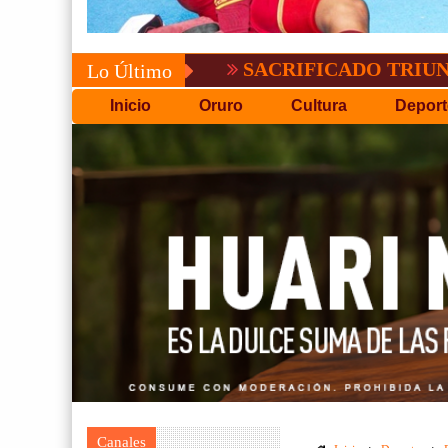
SACRIFICADO TRIUNFO DE BO
Lo Último
Inicio
Oruro
Cultura
Deport
Canales