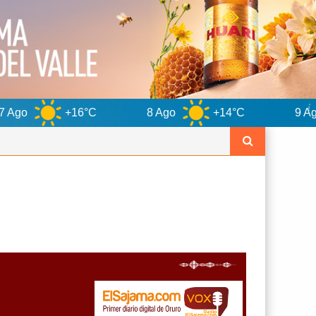
6°C
8 Ago
+14°C
9 Ago
+15°C