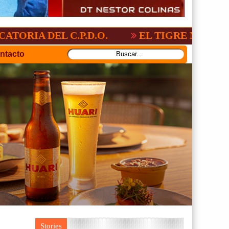
L C.P.D.O.
EL TIGRE NO PERDONO A NA
ntacto
Stories