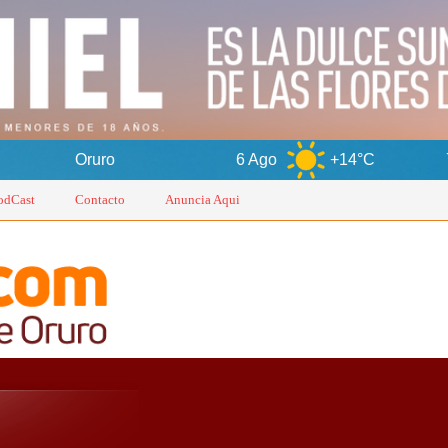
6 Ago
+14°C
7 Ago
+1
odCast
Contacto
Anuncia Aqui