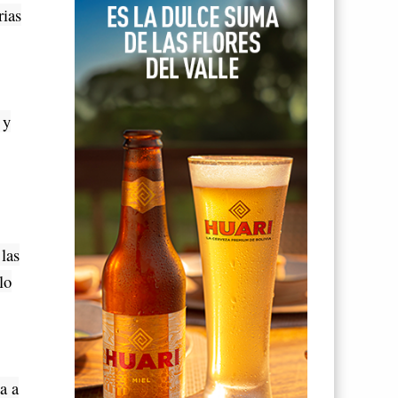
rias
 y
 las
lo
a a