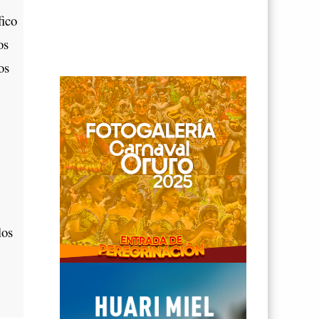
fico
os
os
los