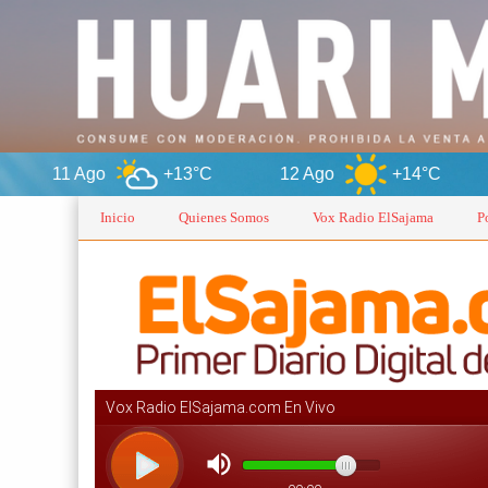
+13°C
12 Ago
+14°C
Orur
Inicio
Quienes Somos
Vox Radio ElSajama
P