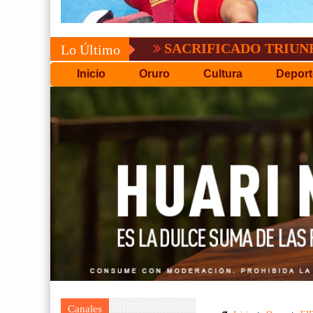
SACRIFICADO TRIUNFO DE BOL
Lo Último
Inicio
Oruro
Cultura
Deport
Canales