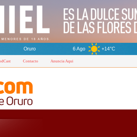
o
6 Ago
+14°C
7 Ago
+1
odCast
Contacto
Anuncia Aqui