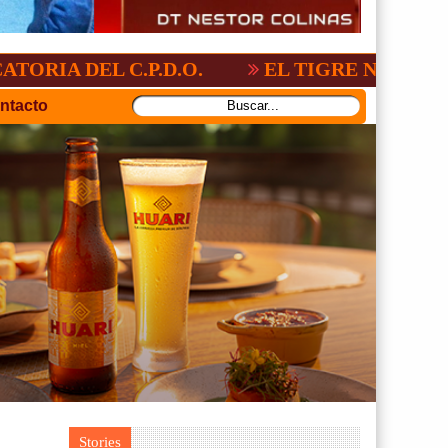
 C.P.D.O.
EL TIGRE NO PERDONO A NA
ntacto
Stories