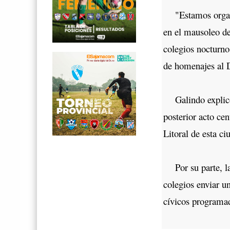
"Estamos organiz
en el mausoleo de
colegios nocturno
de homenajes al D
Galindo explicó q
posterior acto cen
Litoral de esta ci
Por su parte, la 
colegios enviar u
cívicos programad