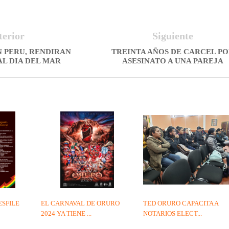
terior
Siguiente
N PERU, RENDIRAN
TREINTA AÑOS DE CARCEL P
L DIA DEL MAR
ASESINATO A UNA PAREJA
ESFILE
EL CARNAVAL DE ORURO
TED ORURO CAPACITA A
2024 YA TIENE ...
NOTARIOS ELECT...