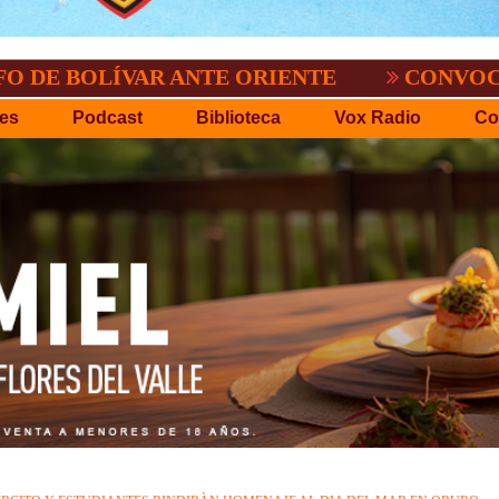
ÍVAR ANTE ORIENTE
CONVOCATORIA DEL
es
Podcast
Biblioteca
Vox Radio
Co