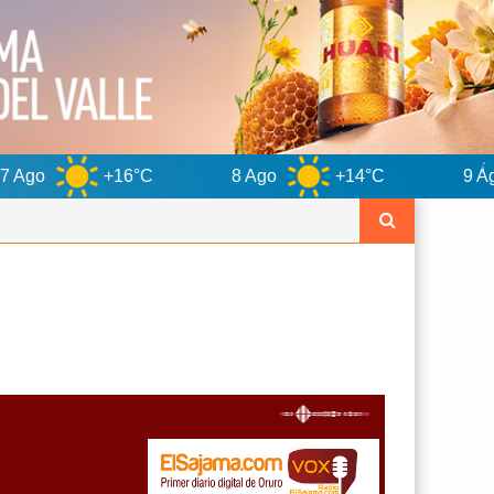
6°C
8 Ago
+14°C
9 Ago
+15°C