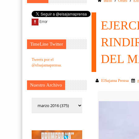
Inicio
Oruro
EJ
EJERC
RINDI
TimeLine Twitter
DEL M
Tweets por el
@elsajamaprensa.
ElSajama Prensa
Nuestro Archivo