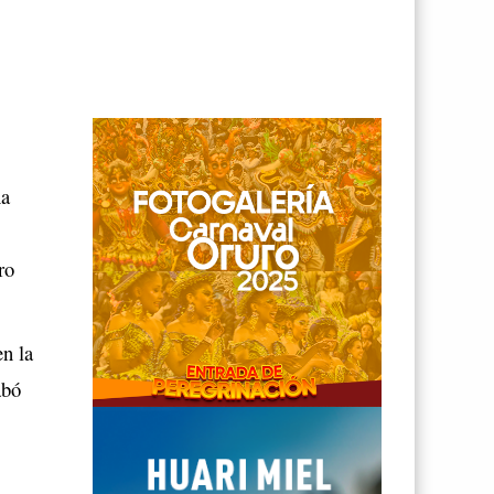
na
ro
en la
abó