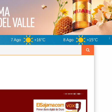
+16°C
8 Ago
+15°C
9 Ago