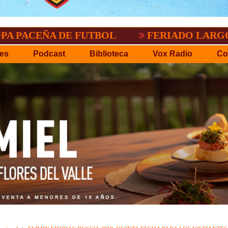
FERIADO LARGO EN BOLIVIA
SACRI
es
Podcast
Biblioteca
Vox Radio
Co