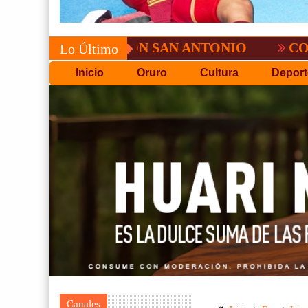
COPA PACEÑA DE FUTBOL
Lo Último
Inicio
Oruro
Cultura
Deport
Canales