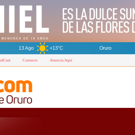
o
+13°C
Oruro
7 Ago
odCast
Contacto
Anuncia Aqui