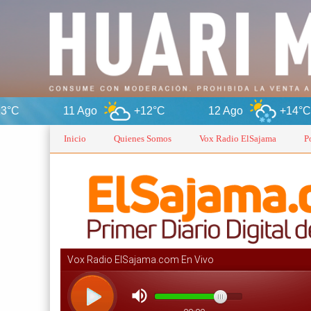
 Ago
+12°C
12 Ago
+14°C
13 Ag
Inicio
Quienes Somos
Vox Radio ElSajama
P