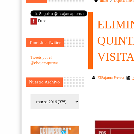
Inicio
Deporte Inter
ELIMI
QUINT
TimeLine Twitter
VISIT
Tweets por el
@elsajamaprensa.
ElSajama Prensa
Nuestro Archivo