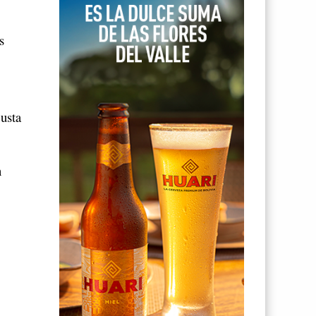
s
justa
n